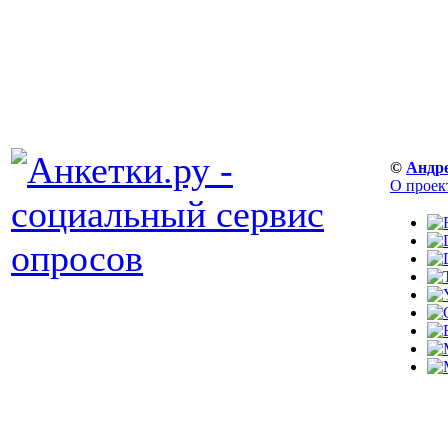
©
Андр
О проек