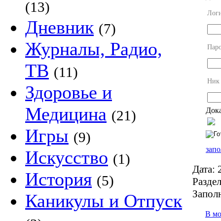
(13)
Лог
Дневник
(7)
Журналы, Радио,
Пар
ТВ
(11)
Ник
Здоровье и
Медицина
Дока
(21)
Игры
(9)
запо
Искусство
(1)
Дата:
2
История
(5)
Раздел
Запол
Каникулы и Отпуск
В м