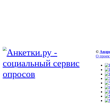
©
Андр
О проек