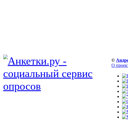
©
Андр
О проек