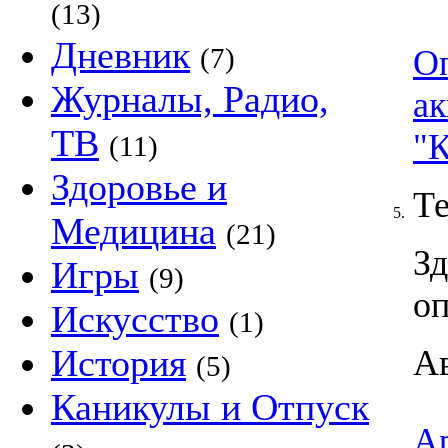
(13)
Дневник
(7)
Оп
Журналы, Радио,
ак
ТВ
"К
(11)
Здоровье и
Т
5.
Медицина
(21)
Зд
Игры
(9)
оп
Искусство
(1)
История
А
(5)
Каникулы и Отпуск
А