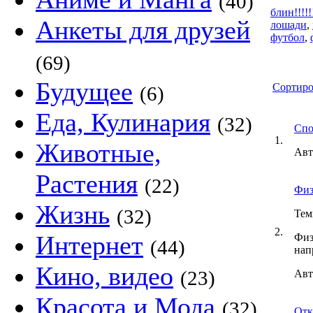
(40)
блин!!!!!!!
Анкеты для друзей
лошади
,
футбол
,
(69)
Будущее
Сортиро
(6)
Еда, Кулинария
(32)
Спо
1.
Животные,
Авт
Растения
(22)
Физ
Жизнь
(32)
Тем
2.
Интернет
Физ
(44)
нап
Кино, видео
(23)
Авт
Красота и Мода
(32)
Отк