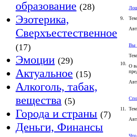
образование
(28)
Лош
Эзотерика,
9.
Тем
Авт
Сверхъестественное
(17)
Вы 
Тем
Эмоции
(29)
10.
О в
Актуальное
пре
(15)
Авт
Алкоголь, табак,
вещества
Спо
(5)
11.
Тем
Города и страны
(7)
Авт
Деньги, Финансы
Что