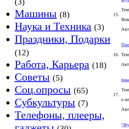
(3)
Тем
Машины
(8)
15.
Вик
Наука и Техника
(3)
Авт
Праздники, Подарки
Про
(12)
16.
Тем
Работа, Карьера
(18)
Авт
Советы
(5)
бокс
Соц.опросы
(65)
Тем
17.
Субкультуры
о н
(7)
Авт
Телефоны, плееры,
гаджеты
"Фу
(30)