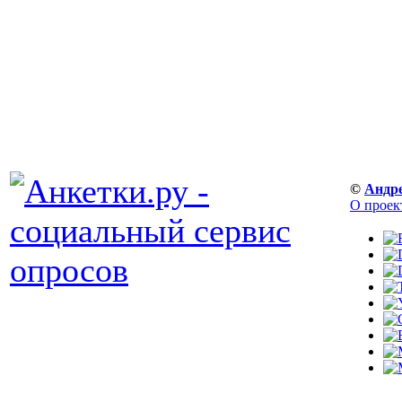
©
Андр
О проек