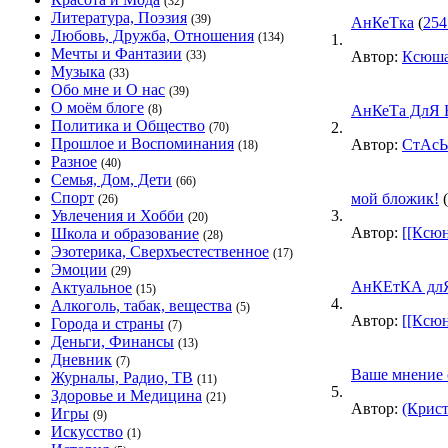
(32)
Литература, Поэзия
(39)
АнКеТка
(
254
Любовь, Дружба, Отношения
(134)
1.
Мечты и Фантазии
(33)
Автор:
Ксюш
Музыка
(33)
Обо мне и О нас
(39)
О моём блоге
(8)
АнКеТа ДлЯ 
Политика и Общество
2.
(70)
Прошлое и Воспоминания
Автор:
СтАс
(18)
Разное
(40)
Семья, Дом, Дети
(66)
Спорт
мой бложик!
(
(26)
Увлечения и Хобби
3.
(20)
Автор:
[[Ксюн
Школа и образование
(28)
Эзотерика, Сверхъестественное
(17)
Эмоции
(29)
АнКЕтКА длЯ
Актуальное
(15)
4.
Алкоголь, табак, вещества
(5)
Автор:
[[Ксюн
Города и страны
(7)
Деньги, Финансы
(13)
Дневник
(7)
Ваше мнение 
Журналы, Радио, ТВ
(11)
5.
Здоровье и Медицина
(21)
Автор:
(Крис
Игры
(9)
Искусство
(1)