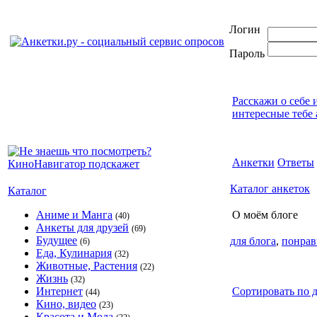
Логин
Пароль
Расскажи о себе 
интересные тебе 
Анкетки
Ответы
Каталог анкеток
Каталог
Аниме и Манга
О моём блоге
(40)
Анкеты для друзей
(69)
Будущее
для блога
,
понрав
(6)
Еда, Кулинария
(32)
Животные, Растения
(22)
Жизнь
(32)
Интернет
Сортировать по д
(44)
Кино, видео
(23)
Красота и Мода