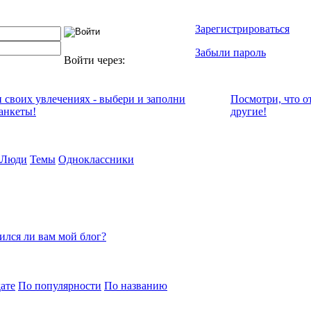
Зарегистрироваться
Забыли пароль
Войти через:
и своих увлечениях - выбери и заполни
Посмотри, что о
анкеты!
другие!
Люди
Темы
Одноклассники
ился ли вам мой блог?
ате
По популярности
По названию