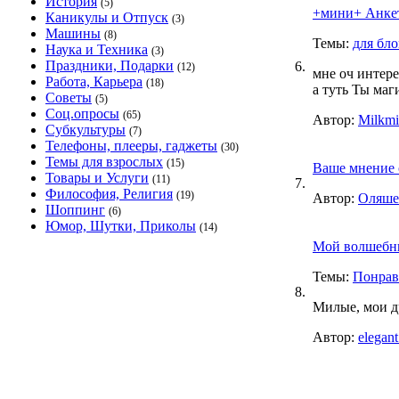
История
(5)
+мини+ Анке
Каникулы и Отпуск
(3)
Машины
(8)
Темы:
для бло
Наука и Техника
(3)
Праздники, Подарки
6.
(12)
мне оч интер
Работа, Карьера
(18)
а туть Ты маг
Советы
(5)
Соц.опросы
(65)
Автор:
Milkmi
Субкультуры
(7)
Телефоны, плееры, гаджеты
(30)
Темы для взрослых
(15)
Ваше мнение 
Товары и Услуги
(11)
7.
Философия, Религия
(19)
Автор:
Оляше
Шоппинг
(6)
Юмор, Шутки, Приколы
(14)
Мой волшебн
Темы:
Понрав
8.
Милые, мои др
Автор:
elegan