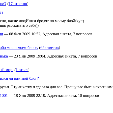
ткО
(
17 ответов
)
га
есно, какие людИшки бродят по моему блоЖку=)
ишь рассказать о себе))
nt
— 08 Фев 2009 10:52, Адресная анкета, 7 вопросов
обо мне и моем блоге.
(
65 ответов
)
нька
— 23 Янв 2009 19:04, Адресная анкета, 7 вопросов
ый мир.
(
1 ответ
)
ился ли вам мой блог?
узья. Эту анкетку я сделала для вас. Прошу вас быть искренними
t1001
— 18 Янв 2009 22:19, Адресная анкета, 10 вопросов