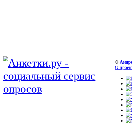
©
Андр
О проек