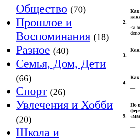
Общество
(70)
Как
как
Прошлое и
2.
<a h
Воспоминания
deno
(18)
Разное
(40)
Как
3.
Семья, Дом, Дети
—
(66)
Как
4.
Спорт
—
(26)
Увлечения и Хобби
По 
фер
5.
«ма
(20)
—
Школа и