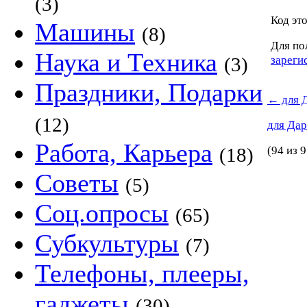
(3)
Код это
Машины
(8)
Для по
Наука и Техника
зареги
(3)
Праздники, Подарки
←
для 
(12)
для Да
Работа, Карьера
(94 из 9
(18)
Советы
(5)
Соц.опросы
(65)
Субкультуры
(7)
Телефоны, плееры,
гаджеты
(30)