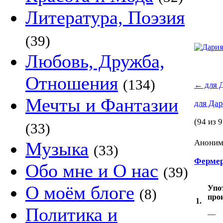
Литература, Поэзия
(39)
Любовь, Дружба,
Отношения
(134)
←
для 
Мечты и Фантазии
для Да
(94 из 9
(33)
Аноним 
Музыка
(33)
Фермер
Обо мне и О нас
(39)
О моём блоге
Упо
(8)
про
1.
Политика и
—