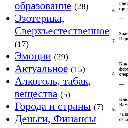
образование
Где
(28)
про
6.
Эзотерика,
—
Сверхъестественное
Зна
Пер
7.
(17)
—
Эмоции
(29)
Как
Актуальное
(15)
фер
8.
оче
Алкоголь, табак,
—
вещества
(5)
Как
Города и страны
Вам
(7)
9.
<a h
Деньги, Финансы
deno