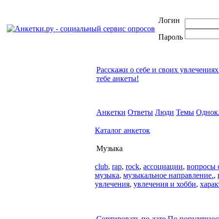
Логин
Пароль
Расскажи о себе и своих увлечениях
тебе анкеты!
Анкетки
Ответы
Люди
Темы
Однок
Каталог анкеток
Музыка
club
,
rap
,
rock
,
ассоциации
,
вопросы о
музыка
,
музыкальное направление.
,
увлечения
,
увлечения и хобби
,
харак
Сортировать по дате
По популярнос