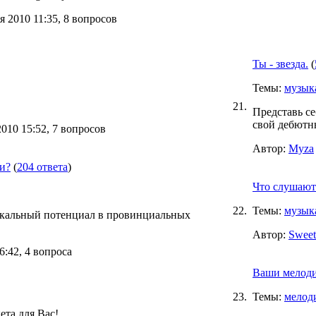
 2010 11:35, 8 вопросов
Ты - звезда.
(
Темы:
музык
21.
Представь се
свой дебютны
010 15:52, 7 вопросов
Автор:
Myza
и?
(
204 ответа
)
Что слушают
22.
Темы:
музык
ыкальный потенциал в провинциальных
Автор:
Sweet 
:42, 4 вопроса
Ваши мелоди
23.
Темы:
мелод
ета для Вас!