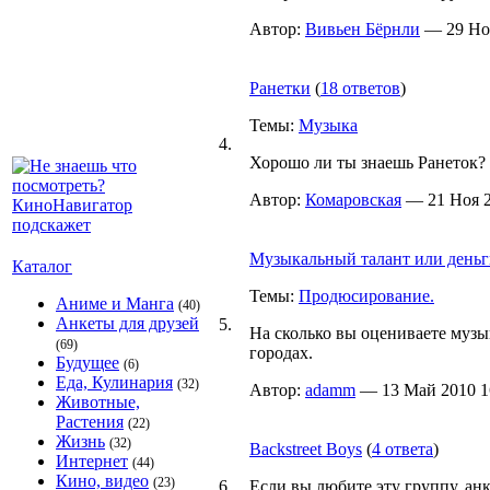
Автор:
Вивьен Бёрнли
— 29 Ноя
Ранетки
(
18 ответов
)
Темы:
Музыка
4.
Хорошо ли ты знаешь Ранеток?
Автор:
Комаровская
— 21 Ноя 2
Музыкальный талант или деньг
Каталог
Темы:
Продюсирование.
Аниме и Манга
(40)
Анкеты для друзей
5.
На сколько вы оцениваете муз
(69)
городах.
Будущее
(6)
Еда, Кулинария
(32)
Автор:
adamm
— 13 Май 2010 16
Животные,
Растения
(22)
Жизнь
(32)
Backstreet Boys
(
4 ответа
)
Интернет
(44)
Кино, видео
(23)
6.
Если вы любите эту группу, анк