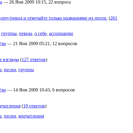
а
— 26 Янв 2009 10:15, 22 вопроса
ппу/певца и отвечайте только названиями их песен.
(
261
,
группы
,
певцы
,
о себе
,
ассоциации
Ичи
— 21 Янв 2009 05:21, 12 вопросов
 взгляды
(
127 ответов
)
а
,
песни
,
группы
Ичи
— 14 Янв 2009 10:43, 6 вопросов
ечатления
(
19 ответов
)
а
,
песни
,
впечатления