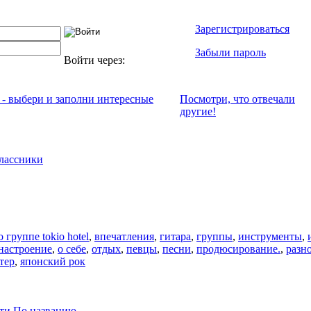
Зарегистрироваться
Забыли пароль
Войти через:
 - выбери и заполни интересные
Посмотри, что отвeчали
другие!
лассники
 группе tokio hotel
,
впечатления
,
гитара
,
группы
,
инструменты
,
настроение
,
о себе
,
отдых
,
певцы
,
песни
,
продюсирование.
,
разн
тер
,
японский рок
ти
По названию