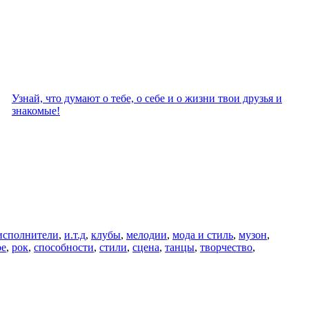
Узнай, что думают о тебе, о себе и о жизни твои друзья и
знакомые!
исполнители
,
и.т.д
,
клубы
,
мелодии
,
мода и стиль
,
музон
,
ое
,
рок
,
способности
,
стили
,
сцена
,
танцы
,
творчество
,