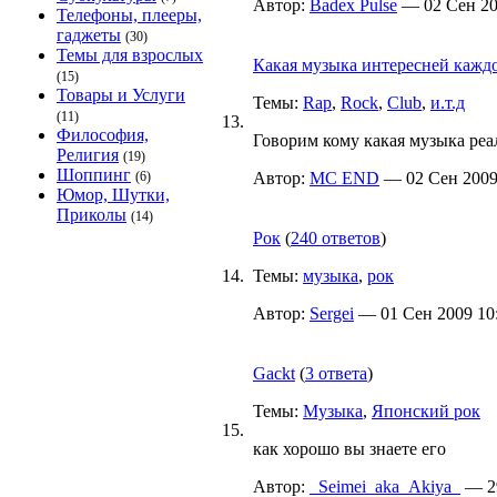
Автор:
Badex Pulse
— 02 Сен 200
Телефоны, плееры,
гаджеты
(30)
Темы для взрослых
Какая музыка интересней каждо
(15)
Товары и Услуги
Темы:
Rap
,
Rock
,
Club
,
и.т.д
(11)
13.
Философия,
Говорим кому какая музыка реа
Религия
(19)
Шоппинг
(6)
Автор:
MC END
— 02 Сен 2009 
Юмор, Шутки,
Приколы
(14)
Рок
(
240 ответов
)
14.
Темы:
музыка
,
рок
Автор:
Sergei
— 01 Сен 2009 10:
Gackt
(
3 ответа
)
Темы:
Музыка
,
Японский рок
15.
как хорошо вы знаете его
Автор:
_Seimei_aka_Akiya_
— 29