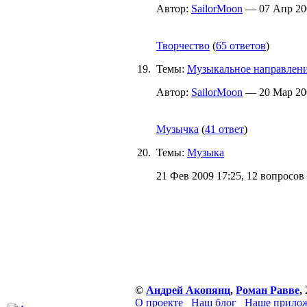
Автор:
SailorMoon
— 07 Апр 200
Творчество
(
65 ответов
)
19.
Темы:
Музыкальное направлени
Автор:
SailorMoon
— 20 Мар 200
Музычка
(
41 ответ
)
20.
Темы:
Музыка
21 Фев 2009 17:25, 12 вопросов
©
Андрей Акопянц
,
Роман Равве
,
О проекте
Наш блог
Наше прилож