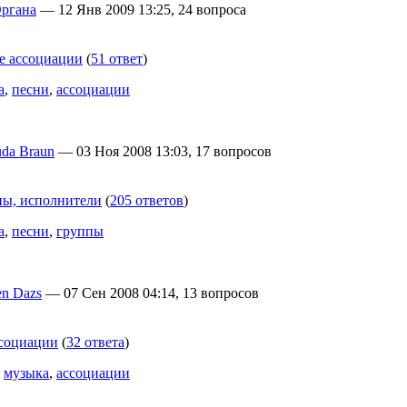
Органа
— 12 Янв 2009 13:25, 24 вопроса
е ассоциации
(
51 ответ
)
а
,
песни
,
ассоциации
uda Braun
— 03 Ноя 2008 13:03, 17 вопросов
пы, исполнители
(
205 ответов
)
а
,
песни
,
группы
n Dazs
— 07 Сен 2008 04:14, 13 вопросов
социации
(
32 ответа
)
,
музыка
,
ассоциации