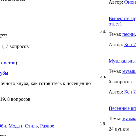
Автор:
Фион
Выберите гру
ответ
)
24.
Темы:
песни
Ы???
Автор:
Кен 
1, 7 вопросов
Музыкальные
ответов
)
Темы:
музык
лубы
25.
6 вопросов
ночного клуба, как готовитесь к посещению
Автор:
Кен 
19, 8 вопросов
Песенные вп
Темы:
музык
26.
бби
,
Мода и Стиль
,
Разное
24 пункта