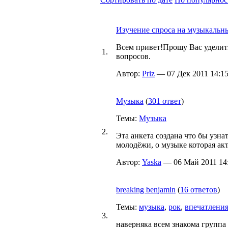
Изучение спроса на музыкальн
Всем привет!Прошу Вас уделить
1.
вопросов.
Автор:
Priz
— 07 Дек 2011 14:15
Музыка
(
301 ответ
)
Темы:
Музыка
2.
Эта анкета создана что бы узна
молодёжи, о музыке которая акт
Автор:
Yaska
— 06 Май 2011 14:
breaking benjamin
(
16 ответов
)
Темы:
музыка
,
рок
,
впечатлени
3.
наверняка всем знакома группа 