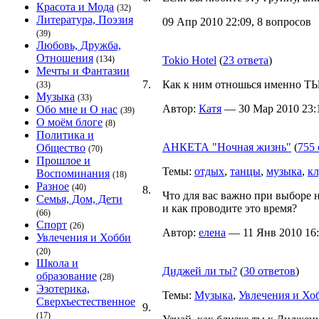
Красота и Мода
(32)
Литература, Поэзия
09 Апр 2010 22:09, 8 вопросов
(39)
Любовь, Дружба,
Отношения
(134)
Tokio Hotel
(
23 ответа
)
Мечты и Фантазии
7.
Как к ним отношься именно Т
(33)
Музыка
(33)
Автор:
Катя
— 30 Мар 2010 23:1
Обо мне и О нас
(39)
О моём блоге
(8)
Политика и
АНКЕТА "Ночная жизнь"
(
755 
Общество
(70)
Прошлое и
Темы:
отдых
,
танцы
,
музыка
,
к
Воспоминания
(18)
Разное
(40)
8.
Что для вас важно при выборе 
Семья, Дом, Дети
и как проводите это время?
(66)
Спорт
(26)
Автор:
елена
— 11 Янв 2010 16:
Увлечения и Хобби
(20)
Школа и
Диджей ли ты?
(
30 ответов
)
образование
(28)
Эзотерика,
Темы:
Музыка
,
Увлечения и Хо
Сверхъестественное
9.
(17)