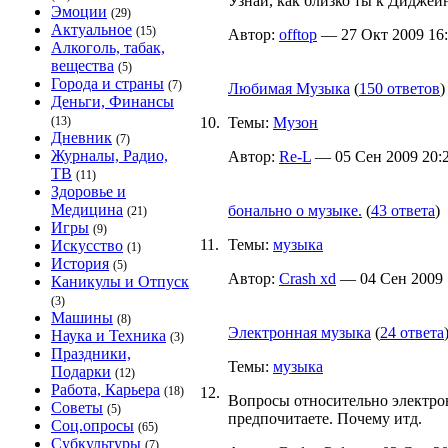
Узнай, как близко ты к Диджеин
Эмоции
(29)
Актуальное
(15)
Автор:
offtop
— 27 Окт 2009 16:
Алкоголь, табак,
вещества
(5)
Города и страны
(7)
Любимая Музыка
(
150 ответов
)
Деньги, Финансы
(13)
10.
Темы:
Музон
Дневник
(7)
Журналы, Радио,
Автор:
Re-L
— 05 Сен 2009 20:2
ТВ
(11)
Здоровье и
Медицина
бонально о музыке.
(
43 ответа
)
(21)
Игры
(9)
11.
Темы:
музыка
Искусство
(1)
История
(5)
Автор:
Crash xd
— 04 Сен 2009 1
Каникулы и Отпуск
(3)
Машины
(8)
Электронная музыка
(
24 ответа
Наука и Техника
(3)
Праздники,
Темы:
музыка
Подарки
(12)
Работа, Карьера
(18)
12.
Вопросы относительно электро
Советы
(5)
предпочитаете. Почему итд.
Соц.опросы
(65)
Субкультуры
(7)