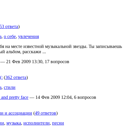
53 ответа
)
а
,
о себе
,
увлечения
бя на месте известной музыкальной звезды. Ты записываешь
й альбом, расскажи ...
— 21 Фев 2009 13:30, 17 вопросов
(:
(
362 ответа
)
а
,
стили
and pretty face
— 14 Фев 2009 12:04, 6 вопросов
и и ассоциации
(
49 ответов
)
ии
,
музыка
,
исполнители
,
песни