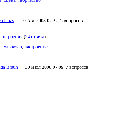
а
,
сцена
,
творчество
n Dazs
— 10 Авг 2008 02:22, 5 вопросов
настроения
(
24 ответа
)
а
,
характер
,
настроение
uda Braun
— 30 Июл 2008 07:09, 7 вопросов