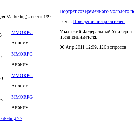
Портрет совеременного молодого п
я Marketing) - всего 199
Темы:
Поведение потребителей
Уральский Федеральный Университе
MMORPG
46 —
предпринимателя...
Аноним
06 Апр 2011 12:09, 126 вопросов
MMORPG
50 —
Аноним
MMORPG
:50 —
Аноним
MMORPG
:06 —
Аноним
arketing >>