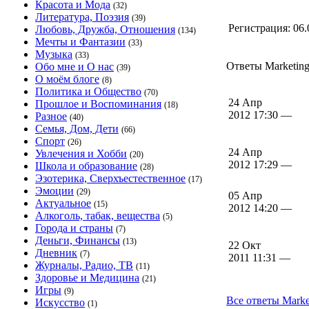
Красота и Мода
(32)
Литература, Поэзия
(39)
Регистрация:
06.
Любовь, Дружба, Отношения
(134)
Мечты и Фантазии
(33)
Музыка
(33)
Ответы Marketing 
Обо мне и О нас
(39)
О моём блоге
(8)
Политика и Общество
(70)
24 Апр
Прошлое и Воспоминания
(18)
2012 17:30 —
Разное
(40)
Семья, Дом, Дети
(66)
Спорт
(26)
24 Апр
Увлечения и Хобби
(20)
2012 17:29 —
Школа и образование
(28)
Эзотерика, Сверхъестественное
(17)
Эмоции
(29)
05 Апр
Актуальное
(15)
2012 14:20 —
Алкоголь, табак, вещества
(5)
Города и страны
(7)
Деньги, Финансы
(13)
22 Окт
Дневник
(7)
2011 11:31 —
Журналы, Радио, ТВ
(11)
Здоровье и Медицина
(21)
Игры
(9)
Все ответы Marke
Искусство
(1)