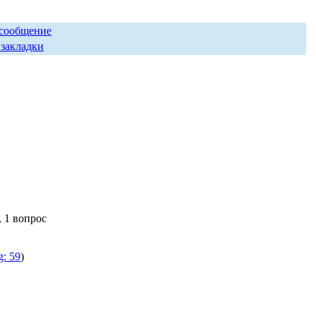
 сообщение
 закладки
, 1 вопрос
g: 59
)