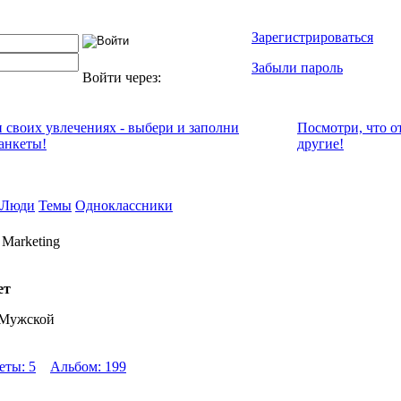
Зарегистрироваться
Забыли пароль
Войти через:
и своих увлечениях - выбери и заполни
Посмотри, что о
анкеты!
другие!
Люди
Темы
Одноклассники
Marketing
ет
 Мужской
еты: 5
Альбом: 199