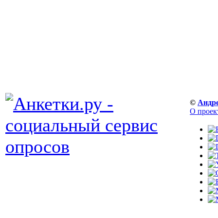
©
Андр
О проек