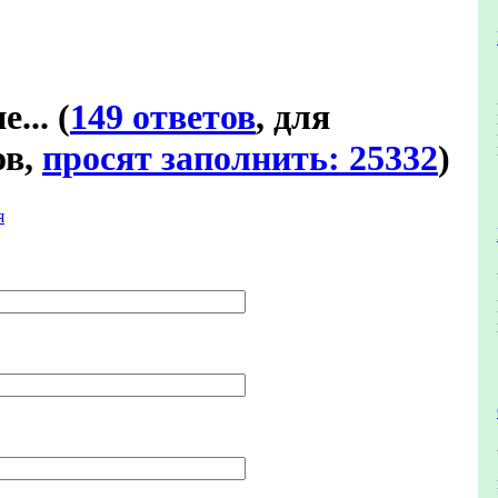
е...
(
149 ответов
, для
ов,
просят заполнить: 25332
)
я