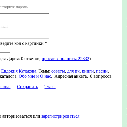
овторите пароль
-mail
Введите код с картинки
*
 для Дария: 0 ответов,
просят заполнить: 25332
)
Евдокия Кулакова
,
Темы:
советы
,
для пч
,
книги
,
песни
,
каталога:
Обо мне и О нас
,
Адресная анкета, 8 вопросов
Сохранить
Tweet
о авторизоваться или
зарегистрироваться