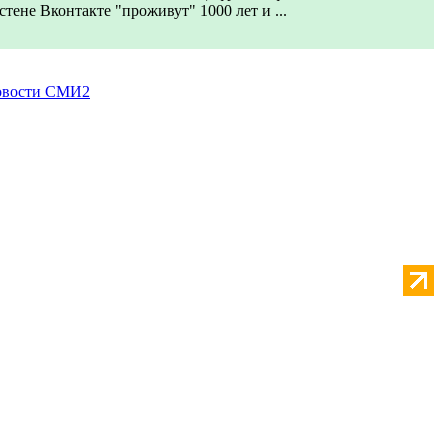
стене Вконтакте "проживут" 1000 лет и ...
вости СМИ2