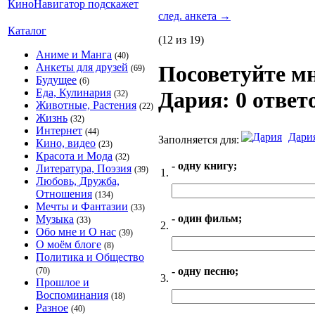
след. анкета
→
Каталог
(12 из 19)
Аниме и Манга
(40)
Анкеты для друзей
Посоветуйте мн
(69)
Будущее
(6)
Еда, Кулинария
Дария: 0 ответ
(32)
Животные, Растения
(22)
Жизнь
(32)
Интернет
(44)
Дари
Заполняется для:
Кино, видео
(23)
Красота и Мода
(32)
- одну книгу;
Литература, Поэзия
(39)
1.
Любовь, Дружба,
Отношения
(134)
Мечты и Фантазии
(33)
- один фильм;
Музыка
(33)
2.
Обо мне и О нас
(39)
О моём блоге
(8)
Политика и Общество
- одну песню;
(70)
3.
Прошлое и
Воспоминания
(18)
Разное
(40)