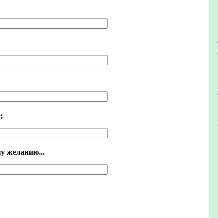
;
му желанию...