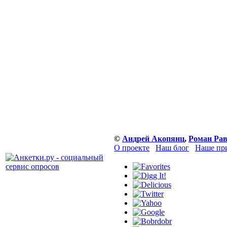
©
Андрей Акопянц
,
Роман Ра
О проекте
Наш блог
Наше пр