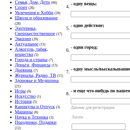
Семья, Дом, Дети
(66)
- одну вещь;
4.
Спорт
(26)
Увлечения и Хобби
(20)
Школа и образование
(28)
- одно действие;
5.
Эзотерика,
Сверхъестественное
(17)
Эмоции
(29)
Актуальное
(15)
- один город;
Алкоголь, табак,
6.
вещества
(5)
Города и страны
(7)
Деньги, Финансы
(13)
- одну мысль/высказывание
Дневник
(7)
7.
Журналы, Радио, ТВ
(11)
Здоровье и Медицина
(21)
- и еще что-нибудь по ваше
Игры
(9)
8.
Искусство
(1)
История
(5)
Каникулы и Отпуск
(3)
Данные для регистрации
Машины
(8)
Наука и Техника
Логин
(3)
Праздники, Подарки
(12)