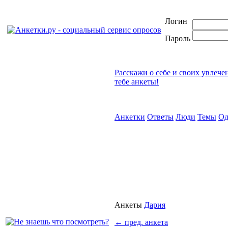
Логин
Пароль
Расскажи о себе и своих увлече
тебе анкеты!
Анкетки
Ответы
Люди
Темы
Од
Анкеты
Дария
←
пред. анкета