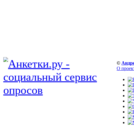
©
Андр
О проек