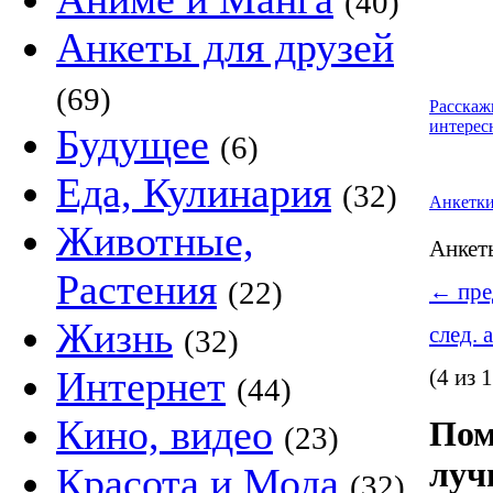
(40)
Анкеты для друзей
(69)
Расскаж
интерес
Будущее
(6)
Еда, Кулинария
(32)
Анкетк
Животные,
Анке
Растения
(22)
←
пре
Жизнь
след. 
(32)
Интернет
(4 из 
(44)
Кино, видео
Пом
(23)
луч
Красота и Мода
(32)