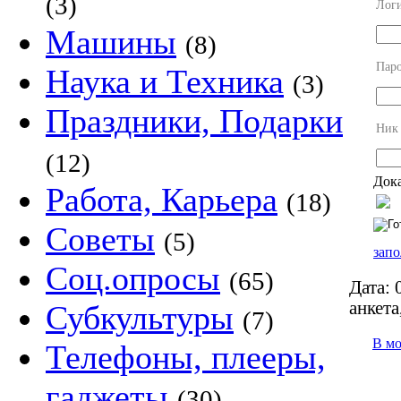
(3)
Лог
Машины
(8)
Пар
Наука и Техника
(3)
Праздники, Подарки
Ник
(12)
Дока
Работа, Карьера
(18)
Советы
(5)
запо
Соц.опросы
(65)
Дата:
0
анкета
Субкультуры
(7)
В м
Телефоны, плееры,
гаджеты
(30)