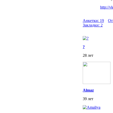
http://
Анкетки: 19
От
Закладки: 2
?
28 лет
Almaz
39 лет