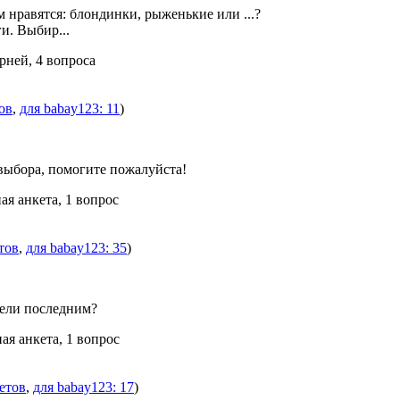
 нравятся: блондинки, рыженькие или ...?
и. Выбир...
арней, 4 вопроса
ов
,
для babay123: 11
)
выбора, помогите пожалуйста!
ая анкета, 1 вопрос
тов
,
для babay123: 35
)
ели последним?
ая анкета, 1 вопрос
етов
,
для babay123: 17
)