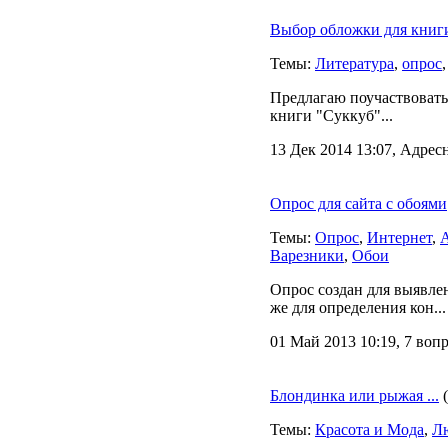
Выбор обложки для книг
Темы:
Литература
,
опрос
Предлагаю поучаствовать
книги "Суккуб"...
13 Дек 2014 13:07, Адресн
Опрос для сайта с обоями
Темы:
Опрос
,
Интернет
,
Варезники
,
Обои
Опрос создан для выявле
же для определения кон...
01 Май 2013 10:19, 7 воп
Блондинка или рыжая ...
(
Темы:
Красота и Мода
,
Л