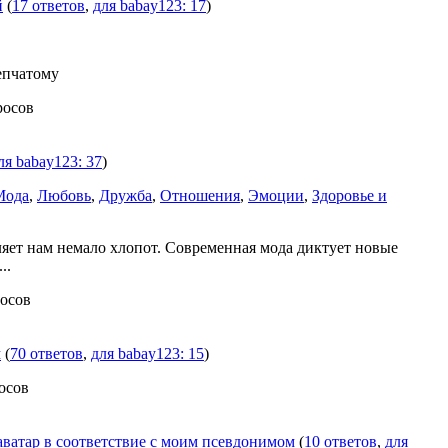
й
(
17 ответов
,
для babay123: 17
)
епчатому
росов
ля babay123: 37
)
Мода
,
Любовь
,
Дружба
,
Отношения
,
Эмоции
,
Здоровье и
яет нам немало хлопот. Современная мода диктует новые
..
росов
м
(
70 ответов
,
для babay123: 15
)
росов
ватар в соответствие с моим псевдонимом
(
10 ответов
,
для