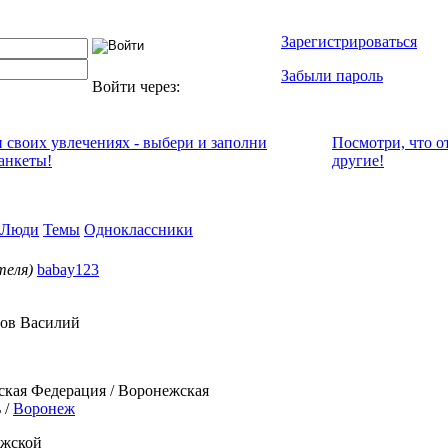
Зарегистрироваться
Забыли пароль
Войти через:
и своих увлечениях - выбери и заполни
Посмотри, что о
анкеты!
другие!
Люди
Темы
Одноклассники
теля)
babay123
ов Василий
ская Федерация / Воронежская
 /
Воронеж
жской