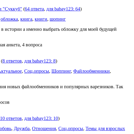
и "Суккуб"
(
64 ответа
,
для babay123: 64
)
,
обложка
,
книга
,
книги
,
шопинг
 в истории а именно выбрать обложку для моей будущей
ая анкета, 4 вопроса
(
8 ответов
,
для babay123: 8
)
Актуальное
,
Соц.опросы
,
Шоппинг
,
Файлообменники
,
ния новых файлообменников и популярных варезников. Так
росов
10 ответов
,
для babay123: 10
)
юбовь
,
Дружба
,
Отношения
,
Соц.опросы
,
Темы для взрослых