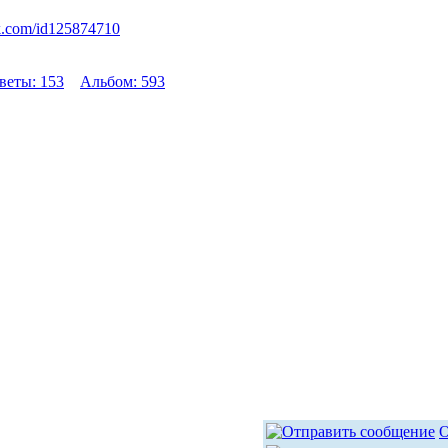
vk.com/id125874710
веты: 153
Альбом: 593
О