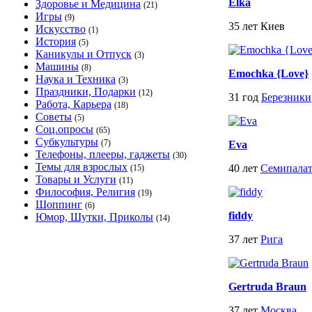
Elka
Здоровье и Медицина
(21)
Игры
(9)
35 лет Киев
Искусство
(1)
История
(5)
Каникулы и Отпуск
(3)
Машины
(8)
Emochka {Love}
Наука и Техника
(3)
Праздники, Подарки
(12)
31 год
Березники
Работа, Карьера
(18)
Советы
(5)
Соц.опросы
(65)
Субкультуры
(7)
Eva
Телефоны, плееры, гаджеты
(30)
Темы для взрослых
40 лет
Семипала
(15)
Товары и Услуги
(11)
Философия, Религия
(19)
Шоппинг
(6)
fiddy
Юмор, Шутки, Приколы
(14)
37 лет
Рига
Gertruda Braun
37 лет
Москва