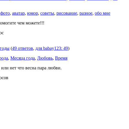
,
фото
,
аватар
,
юмор
,
советы
,
рисование
,
разное
,
обо мне
омогите чем можете!!!
ос
огоды
(
49 ответов
,
для babay123: 49
)
рода
,
Месяца года
,
Любовь
,
Время
или нет что весна пара любви.
росов