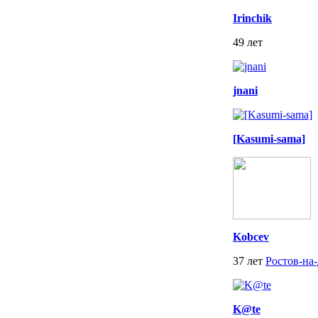
Irinchik
49 лет
jnani
[Kasumi-sama]
Kobcev
37 лет
Ростов-на
K@te