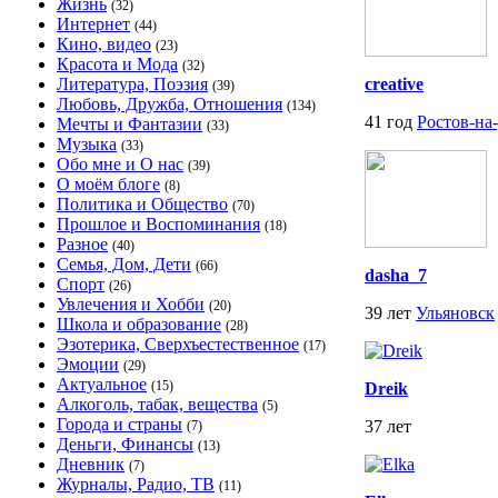
Жизнь
(32)
Интернет
(44)
Кино, видео
(23)
Красота и Мода
(32)
Литература, Поэзия
creative
(39)
Любовь, Дружба, Отношения
(134)
41 год
Ростов-на
Мечты и Фантазии
(33)
Музыка
(33)
Обо мне и О нас
(39)
О моём блоге
(8)
Политика и Общество
(70)
Прошлое и Воспоминания
(18)
Разное
(40)
Семья, Дом, Дети
(66)
dasha_7
Спорт
(26)
Увлечения и Хобби
(20)
39 лет
Ульяновск
Школа и образование
(28)
Эзотерика, Сверхъестественное
(17)
Эмоции
(29)
Актуальное
(15)
Dreik
Алкоголь, табак, вещества
(5)
Города и страны
37 лет
(7)
Деньги, Финансы
(13)
Дневник
(7)
Журналы, Радио, ТВ
(11)