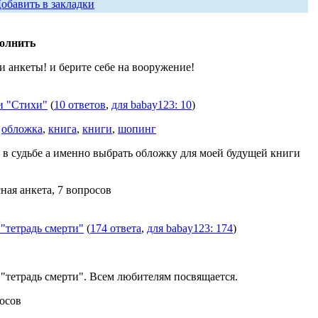
обавить в закладки
полнить
и анкеты! и берите себе на вооружение!
и "Стихи"
(
10 ответов
,
для babay123: 10
)
,
обложка
,
книга
,
книги
,
шопинг
 в судьбе а именно выбрать обложку для моей будущей книги
ная анкета, 7 вопросов
"тетрадь смерти"
(
174 ответа
,
для babay123: 174
)
"тетрадь смерти". Всем любителям посвящается.
росов