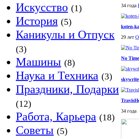
Искусство
34 года
(1)
История
(5)
koten-k
Каникулы и Отпуск
29 лет
О
(3)
Машины
No Time
(8)
Наука и Техника
(3)
skywrite
Праздники, Подарки
TravisH
(12)
34 года
Работа, Карьера
(18)
Советы
(5)