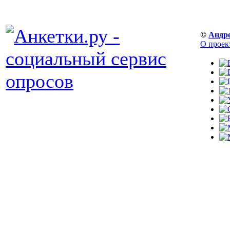
©
Андр
О проек