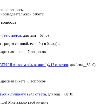
а, на вопросы.
 исследовательской работы.
6 вопросов
(
799 ответов
, для lena__68: 0)
ь рядом со мной, если бы я был(а)...
Адресная анкета, 7 вопросов
Й "Я в твоем объективе."
(
413 ответов
, для lena__68: 0)
Адресная анкета, 8 вопросов
ться к лучшему!
(
243 ответа
, для lena__68: 0)
учше! Мне важно твоё мнение