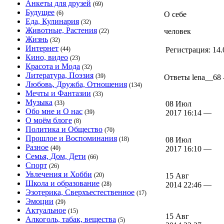
Анкеты для друзей
(69)
Будущее
(6)
О себе
Еда, Кулинария
(32)
Животные, Растения
человек
(22)
Жизнь
(32)
Интернет
(44)
Регистрация:
14.
Кино, видео
(23)
Красота и Мода
(32)
Литература, Поэзия
(39)
Ответы lena__68 
Любовь, Дружба, Отношения
(134)
Мечты и Фантазии
(33)
Музыка
(33)
08 Июл
Обо мне и О нас
(39)
2017 16:14 —
О моём блоге
(8)
Политика и Общество
(70)
Прошлое и Воспоминания
(18)
08 Июл
Разное
(40)
2017 16:10 —
Семья, Дом, Дети
(66)
Спорт
(26)
Увлечения и Хобби
(20)
15 Авг
Школа и образование
(28)
2014 22:46 —
Эзотерика, Сверхъестественное
(17)
Эмоции
(29)
Актуальное
(15)
15 Авг
Алкоголь, табак, вещества
(5)