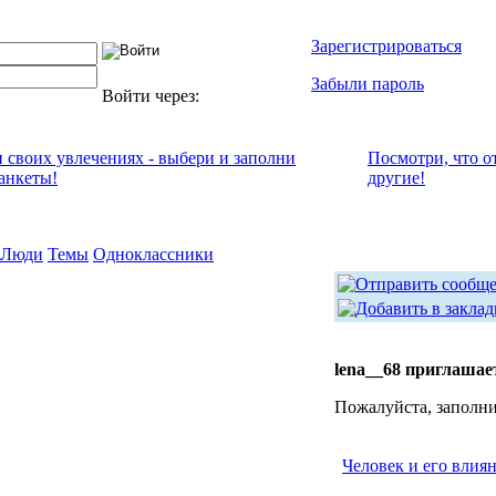
Зарегистрироваться
Забыли пароль
Войти через:
и своих увлечениях - выбери и заполни
Посмотри, что о
анкеты!
другие!
Люди
Темы
Одноклассники
lena__68 приглашае
Пожалуйста, заполни
Человек и его влия