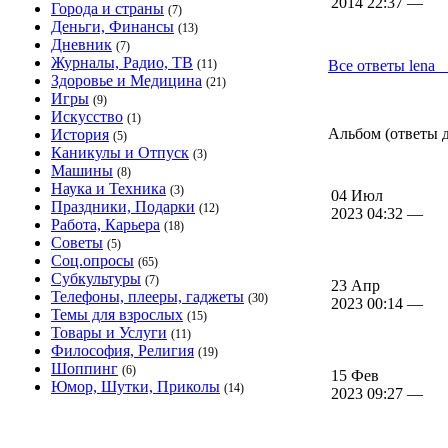
2014 22:37 —
Города и страны
(7)
Деньги, Финансы
(13)
Дневник
(7)
Журналы, Радио, ТВ
(11)
Все ответы lena_
Здоровье и Медицина
(21)
Игры
(9)
Искусство
(1)
Альбом (ответы дл
История
(5)
Каникулы и Отпуск
(3)
Машины
(8)
Наука и Техника
(3)
04 Июл
Праздники, Подарки
(12)
2023 04:32 —
Работа, Карьера
(18)
Советы
(5)
Соц.опросы
(65)
Субкультуры
(7)
23 Апр
Телефоны, плееры, гаджеты
(30)
2023 00:14 —
Темы для взрослых
(15)
Товары и Услуги
(11)
Философия, Религия
(19)
Шоппинг
(6)
15 Фев
Юмор, Шутки, Приколы
(14)
2023 09:27 —