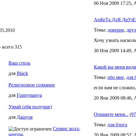
06 Ноя 2009 17:25, 
АнКеТа ДлЯ ДрУзЕй
Темы:
доверие
,
друз
05.2010
Хочу узнать наскол
- всего 315
30 Ноя 2009 14:49, 
Ваш стиль
Какой вы меня види
для
Black
Темы:
обо мне
,
для 
Религиозное сознание
если вам не сложно,
для
Funnymanya
20 Янв 2009 08:46, 
Узнай себя получше)
Опишите меня...
(
97
для
Дашуля
Темы:
для блога
Сервис колл-
центра.
20 Янв 2009 08:52, 