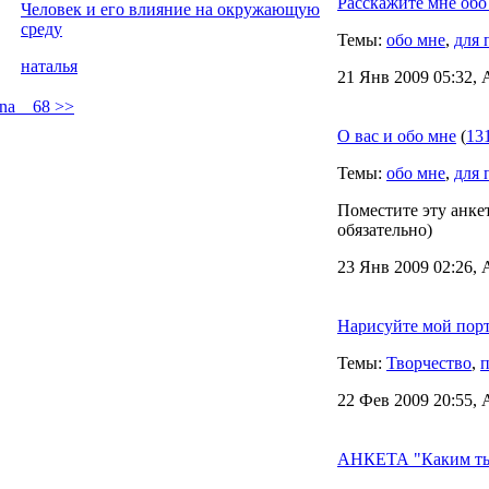
Расскажите мне обо 
Человек и его влияние на окружающую
среду
Темы:
обо мне
,
для 
наталья
21 Янв 2009 05:32, 
ena__68 >>
О вас и обо мне
(
13
Темы:
обо мне
,
для 
Поместите эту анкет
обязательно)
23 Янв 2009 02:26, 
Нарисуйте мой пор
Темы:
Творчество
,
п
22 Фев 2009 20:55, 
АНКЕТА "Каким ты