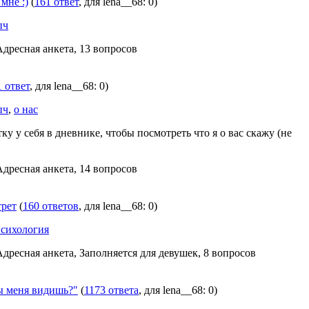
мне :)
(
161 ответ
, для lena__68: 0)
пч
Адресная анкета, 13 вопросов
1 ответ
, для lena__68: 0)
пч
,
о нас
ку у себя в дневнике, чтобы посмотреть что я о вас скажу (не
Адресная анкета, 14 вопросов
трет
(
160 ответов
, для lena__68: 0)
сихология
Адресная анкета, Заполняется для девушек, 8 вопросов
 меня видишь?"
(
1173 ответа
, для lena__68: 0)