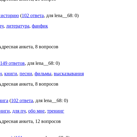
е историю
(
102 ответа
, для lena__68: 0)
пч
,
литература
,
фанфик
Адресная анкета, 8 вопросов
149 ответов
, для lena__68: 0)
ч
,
книги
,
песни
,
фильмы
,
высказывания
Адресная анкета, 8 вопросов
нига
(
102 ответа
, для lena__68: 0)
ниги
,
для пч
,
обо мне
,
тренинг
Адресная анкета, 12 вопросов