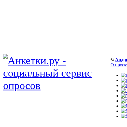
©
Андр
О проек