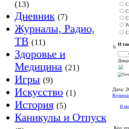
(13)
С 
С
Дневник
(7)
С
Р
Журналы, Радио,
С
ТВ
(11)
И так
6.
Здоровье и
Докаж
Медицина
(21)
Игры
(9)
Искусство
Дата:
2
(1)
Кулина
История
(5)
В м
Каникулы и Отпуск
Код эт