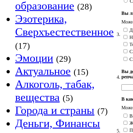
С
образование
(28)
Вы л
Эзотерика,
Можно
Сверхъестественное
Д
3.
Н
(17)
Т
Сл
Эмоции
(29)
С
Актуальное
(15)
Вы д
репч
4.
Алкоголь, табак,
вещества
(5)
В ка
Города и страны
Можно
(7)
В
Деньги, Финансы
Ж
П
5.