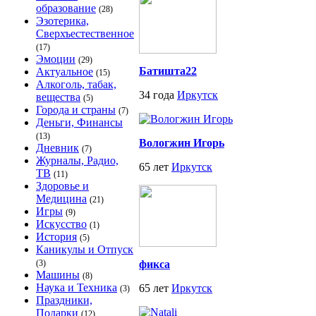
образование
(28)
Эзотерика,
Сверхъестественное
(17)
Эмоции
(29)
Батишта22
Актуальное
(15)
Алкоголь, табак,
34 года
Иркутск
вещества
(5)
Города и страны
(7)
Деньги, Финансы
(13)
Вологжин Игорь
Дневник
(7)
Журналы, Радио,
65 лет
Иркутск
ТВ
(11)
Здоровье и
Медицина
(21)
Игры
(9)
Искусство
(1)
История
(5)
Каникулы и Отпуск
(3)
фикса
Машины
(8)
Наука и Техника
65 лет
Иркутск
(3)
Праздники,
Подарки
(12)