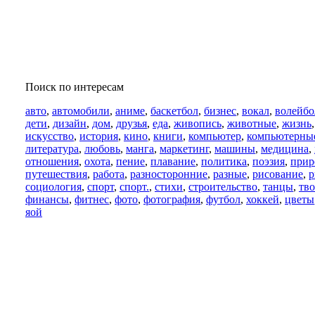
Поиск по интересам
авто
,
автомобили
,
аниме
,
баскетбол
,
бизнес
,
вокал
,
волейбо
дети
,
дизайн
,
дом
,
друзья
,
еда
,
живопись
,
животные
,
жизнь
искусство
,
история
,
кино
,
книги
,
компьютер
,
компьютерны
литература
,
любовь
,
манга
,
маркетинг
,
машины
,
медицина
,
отношения
,
охота
,
пение
,
плавание
,
политика
,
поэзия
,
прир
путешествия
,
работа
,
разносторонние
,
разные
,
рисование
,
р
социология
,
спорт
,
спорт.
,
стихи
,
строительство
,
танцы
,
тво
финансы
,
фитнес
,
фото
,
фотография
,
футбол
,
хоккей
,
цветы
яой