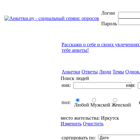
Логин
Пароль
Расскажи о себе и своих увлечениях
тебе анкеты!
Анкетки
Ответы
Люди
Темы
Однок
Поиск людей
ник:
имя:
пол:
в
Любой
Мужской
Женский
место жительства:
Иркутск
Изменить
Очистить
сортировать по: