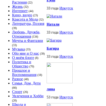
Ejeni
Растения
(22)
Жизнь
(32)
33 года
Иркутск
Интернет
(44)
Кино, видео
(23)
Красота и Мода
(32)
Литература, Поэзия
Натали
(39)
Любовь, Дружба,
33 года
Иркутск
Отношения
(134)
Мечты и Фантазии
(33)
Багира
Музыка
(33)
Обо мне и О нас
(39)
33 года
Иркутск
О моём блоге
(8)
Политика и
Общество
(70)
Прошлое и
Воспоминания
(18)
Разное
(40)
Семья, Дом, Дети
(66)
лина
Спорт
(26)
Увлечения и Хобби
53 года
Иркутск
(20)
Школа и