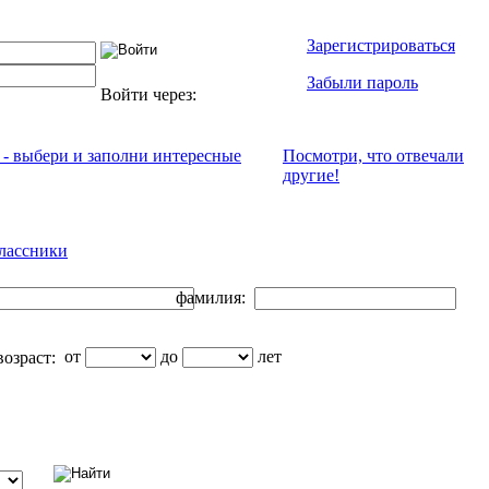
Зарегистрироваться
Забыли пароль
Войти через:
 - выбери и заполни интересные
Посмотри, что отвeчали
другие!
лассники
фамилия:
от
до
лет
озраст: