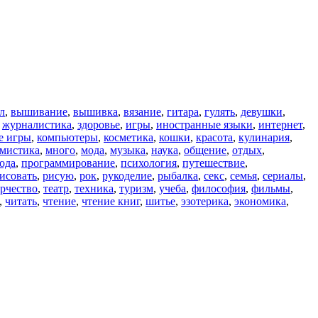
л
,
вышивание
,
вышивка
,
вязание
,
гитара
,
гулять
,
девушки
,
,
журналистика
,
здоровье
,
игры
,
иностранные языки
,
интернет
,
е игры
,
компьютеры
,
косметика
,
кошки
,
красота
,
кулинария
,
мистика
,
много
,
мода
,
музыка
,
наука
,
общение
,
отдых
,
ода
,
программирование
,
психология
,
путешествие
,
исовать
,
рисую
,
рок
,
рукоделие
,
рыбалка
,
секс
,
семья
,
сериалы
,
рчество
,
театр
,
техника
,
туризм
,
учеба
,
философия
,
фильмы
,
,
читать
,
чтение
,
чтение книг
,
шитье
,
эзотерика
,
экономика
,