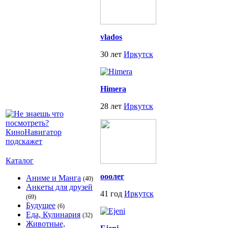
vlados
30 лет
Иркутск
Himera
28 лет
Иркутск
Каталог
ооолег
Аниме и Манга
(40)
Анкеты для друзей
41 год
Иркутск
(69)
Будущее
(6)
Еда, Кулинария
(32)
Животные,