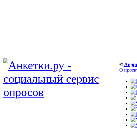
©
Андр
О проек