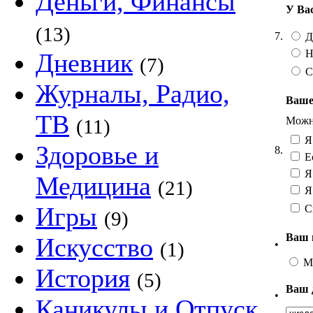
Деньги, Финансы
У Ва
(13)
7.
Д
Н
Дневник
(7)
С
Журналы, Радио,
Ваше
ТВ
Можно
(11)
Я 
Здоровье и
8.
Ес
Я 
Медицина
(21)
Я 
Игры
С
(9)
Ваш 
Искусство
•
(1)
М
История
(5)
Ваш 
•
Каникулы и Отпуск