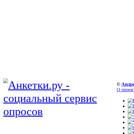
©
Андр
О проек