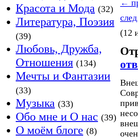
←
пр
Красота и Мода
(32)
след
Литература, Поэзия
(12 
(39)
Любовь, Дружба,
От
Отношения
отв
(134)
Мечты и Фантазии
Внеш
(33)
Совр
Музыка
прив
(33)
несо
Обо мне и О нас
(39)
внеш
О моём блоге
(8)
очен