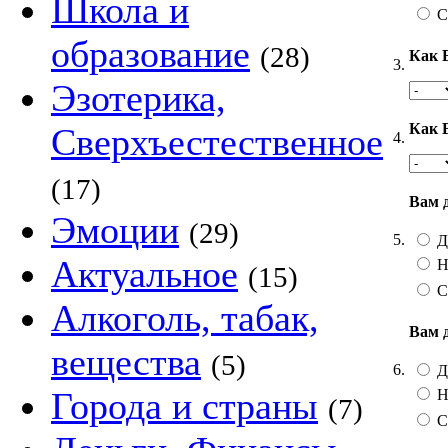
Школа и
С
образование
(28)
Как 
3.
Эзотерика,
Как 
Сверхъестественное
4.
(17)
Вам 
Эмоции
(29)
5.
Д
Актуальное
Н
(15)
С
Алкоголь, табак,
Вам 
вещества
(5)
6.
Д
Города и страны
Н
(7)
С