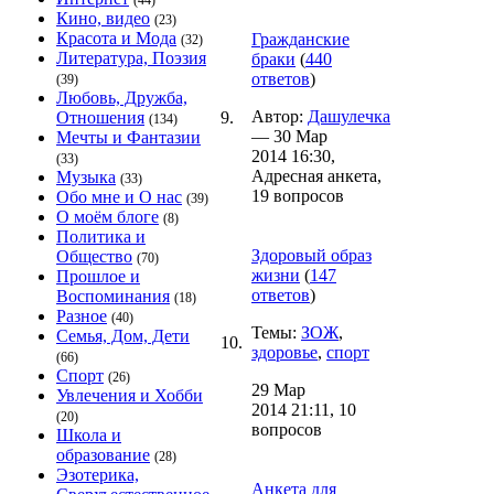
(44)
Кино, видео
(23)
Красота и Мода
Гражданские
(32)
Литература, Поэзия
браки
(
440
ответов
)
(39)
Любовь, Дружба,
Автор:
Дашулечка
Отношения
9.
(134)
— 30 Мар
Мечты и Фантазии
2014 16:30,
(33)
Адресная анкета,
Музыка
(33)
19 вопросов
Обо мне и О нас
(39)
О моём блоге
(8)
Политика и
Здоровый образ
Общество
(70)
жизни
(
147
Прошлое и
ответов
)
Воспоминания
(18)
Разное
(40)
Темы:
ЗОЖ
,
Семья, Дом, Дети
10.
здоровье
,
спорт
(66)
Спорт
(26)
29 Мар
Увлечения и Хобби
2014 21:11, 10
(20)
вопросов
Школа и
образование
(28)
Эзотерика,
Анкета для