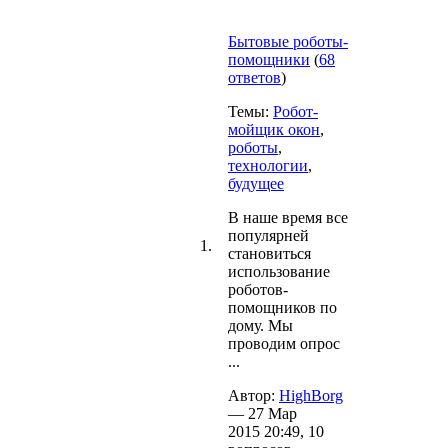
Бытовые роботы-
помощники
(
68
ответов
)
Темы:
Робот-
мойщик окон
,
роботы
,
технологии
,
будущее
В наше время все
популярней
1.
становиться
использование
роботов-
помощников по
дому. Мы
проводим опрос
...
Автор:
HighBorg
— 27 Мар
2015 20:49, 10