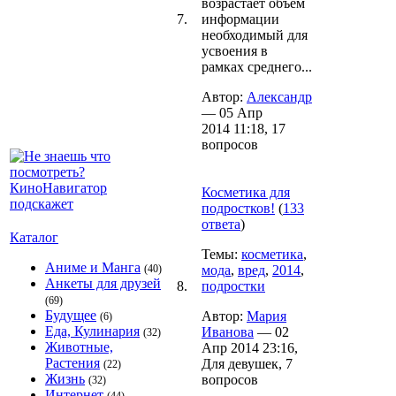
возрастает объем
7.
информации
необходимый для
усвоения в
рамках среднего...
Автор:
Александр
— 05 Апр
2014 11:18, 17
вопросов
Косметика для
подростков!
(
133
ответа
)
Каталог
Темы:
косметика
,
Аниме и Манга
(40)
мода
,
вред
,
2014
,
Анкеты для друзей
8.
подростки
(69)
Будущее
Автор:
Мария
(6)
Еда, Кулинария
Иванова
— 02
(32)
Животные,
Апр 2014 23:16,
Растения
Для девушек, 7
(22)
Жизнь
вопросов
(32)
Интернет