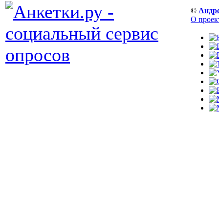
©
Андр
О проек