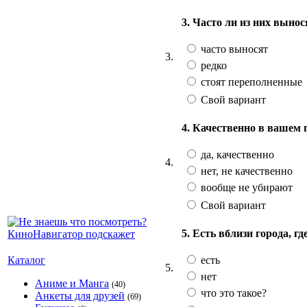
3. Часто ли из них выно
часто выносят
3.
редко
стоят переполненные
Свой вариант
4. Качественно в вашем 
да, качественно
4.
нет, не качественно
вообще не убирают
Свой вариант
5. Есть вблизи города, 
есть
Каталог
5.
нет
Аниме и Манга
(40)
что это такое?
Анкеты для друзей
(69)