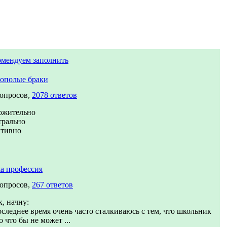
омендуем заполнить
ополые браки
вопросов,
2078 ответов
ожительно
трально
ативно
а профессия
вопросов,
267 ответов
, начну:
оследнее время очень часто сталкиваюсь с тем, что школьник
о что бы не может ...