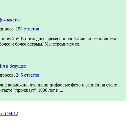
фт-пакеты
вопроса,
158 ответов
авствуйте! В последнее время вопрос экологии становится
более и более острым. Мы стремимся со...
йл в будущее
опросов,
245 ответов
лне возможно, что наши цифровые фото и записи на стене
такте "проживут" 1000 лет и ...
ти СМИ2