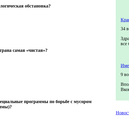
ологическая обстановка?
Кра
34 
Здр
все 
страна самая «чистая»?
Име
9 в
Впо
Вкон
пециальные программы по борьбе с мусором
ммы)?
Новос