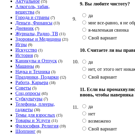
Актуальное
(15)
9. Вы любите чистоту?
Алкоголь, табак,
вещества
(5)
да
Города и страны
(7)
9.
мне все-равно, я не о
Деньги, Финансы
(13)
Дневник
(7)
я-маленькая свинка
Журналы, Радио, ТВ
(11)
Свой вариант
Здоровье и Медицина
(21)
Игры
(9)
Искусство
10. Считаете ли вы пра
(1)
История
(5)
Каникулы и Отпуск
10.
(3)
да
Машины
(8)
нет, от этого нет ника
Наука и Техника
(3)
Свой вариант
Праздники, Подарки
(12)
Работа, Карьера
(18)
Советы
(5)
11. Если вы промахнулис
Соц.опросы
(65)
вновь, чтобы наверняка 
Субкультуры
(7)
Телефоны, плееры,
да
11.
гаджеты
(30)
нет
Темы для взрослых
(15)
Товары и Услуги
возможено
(11)
Философия, Религия
(19)
Свой вариант
Шоппинг
(6)