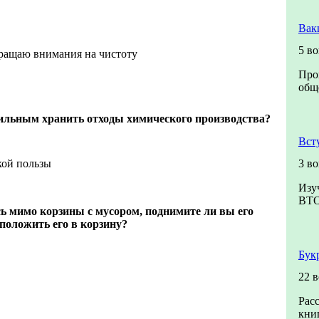
Вак
5 в
бращаю внимания на чистоту
Про
обще
вильным хранить отходы химического производства?
Вст
кой пользы
3 в
Изу
ВТ
ь мимо корзины с мусором, поднимите ли вы его
положить его в корзину?
Бук
22 
Рас
книг