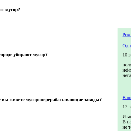
сят мусор?
Рек
Одн
городе убирают мусор?
10 
пол
ней
нег
Ваш
где вы живете мусороперерабатывающие заводы?
17 
Итак
В п
не т