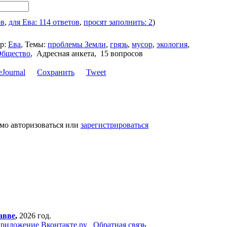
ов
,
для Ева: 114 ответов
,
просят заполнить: 2
)
р:
Ева
,
Темы:
проблемы Земли
,
грязь
,
мусор
,
экология
,
Общество
,
Адресная анкета, 15 вопросов
Сохранить
Tweet
мо авторизоваться или
зарегистрироваться
авве
,
2026 год.
риложение Вконтакте.ру
Обратная связь