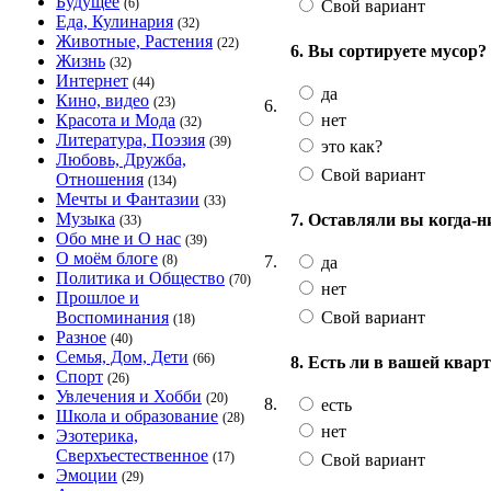
Будущее
(6)
Свой вариант
Еда, Кулинария
(32)
Животные, Растения
(22)
6. Вы сортируете мусор?
Жизнь
(32)
Интернет
(44)
да
Кино, видео
(23)
6.
нет
Красота и Мода
(32)
Литература, Поэзия
(39)
это как?
Любовь, Дружба,
Свой вариант
Отношения
(134)
Мечты и Фантазии
(33)
Музыка
7. Оставляли вы когда-ниб
(33)
Обо мне и О нас
(39)
О моём блоге
7.
(8)
да
Политика и Общество
(70)
нет
Прошлое и
Свой вариант
Воспоминания
(18)
Разное
(40)
Семья, Дом, Дети
(66)
8. Есть ли в вашей квар
Спорт
(26)
Увлечения и Хобби
(20)
8.
есть
Школа и образование
(28)
нет
Эзотерика,
Сверхъестественное
(17)
Свой вариант
Эмоции
(29)