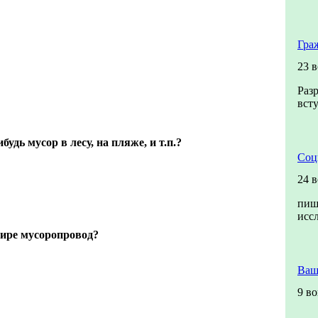
Гра
23 
Раз
всту
удь мусор в лесу, на пляже, и т.п.?
Соц
24 
пиш
исс
тире мусоропровод?
Ваш
9 в