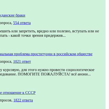
жданские браки
вопроса,
554 ответа
решить или запретить, вредно или полезно, вступать или не
пать - какой точки зрения придержив...
иальная проблема проституции в российском обществе
вопроса,
1021 ответ
у курсовую, для этого нужно провести социологическое
ледование. ПОМОГИТЕ ПОЖАЛУЙСТА! всё анони...
е отношение к СССР
опросов,
1822 ответа