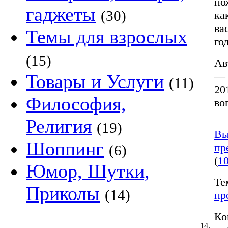
по
гаджеты
(30)
ка
ва
Темы для взрослых
год
(15)
Ав
— 
Товары и Услуги
(11)
20
Философия,
во
Религия
(19)
Вы
Шоппинг
пр
(6)
(
1
Юмор, Шутки,
Те
Приколы
(14)
пр
Ко
14.