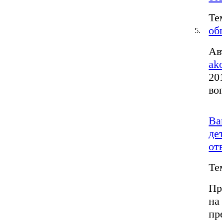
Те
об
5.
Ав
ak
20
во
Ва
де
от
Те
Пр
на
пр