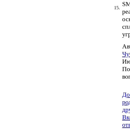
SM
15.
ре
ос
сп
уг
Ав
Чу
Ию
По
во
До
ро
др
Вк
от