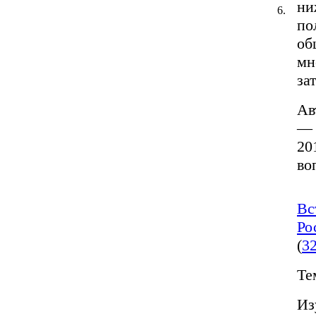
ни
6.
по
об
мн
за
Ав
— 
20
во
Вс
Ро
(
3
Те
Из