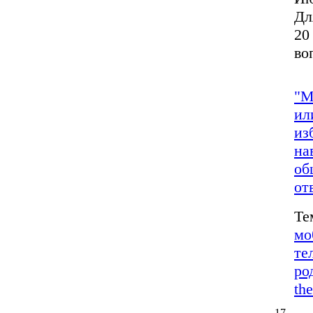
Дл
20
во
"М
ил
из
на
об
от
Те
мо
те
ро
the
17.