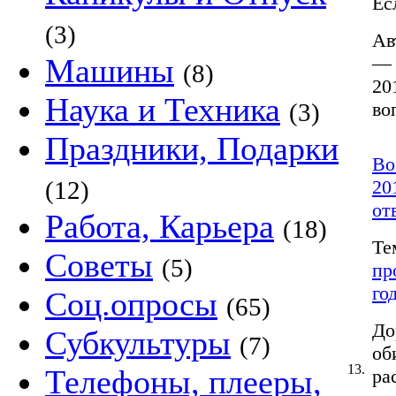
Ес
(3)
Ав
Машины
— 
(8)
20
Наука и Техника
(3)
во
Праздники, Подарки
Во
(12)
20
от
Работа, Карьера
(18)
Те
Советы
(5)
пр
го
Соц.опросы
(65)
До
Субкультуры
(7)
об
13.
Телефоны, плееры,
ра