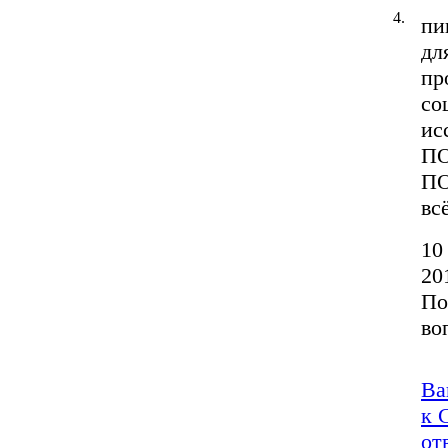
4.
пи
дл
пр
со
ис
П
П
вс
10
20
По
во
Ва
к 
от