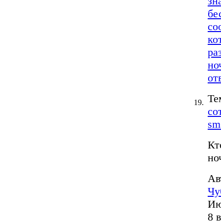
зн
бе
со
ко
ра
но
от
Те
19.
со
sm
Кт
но
Ав
Чу
Ию
8 