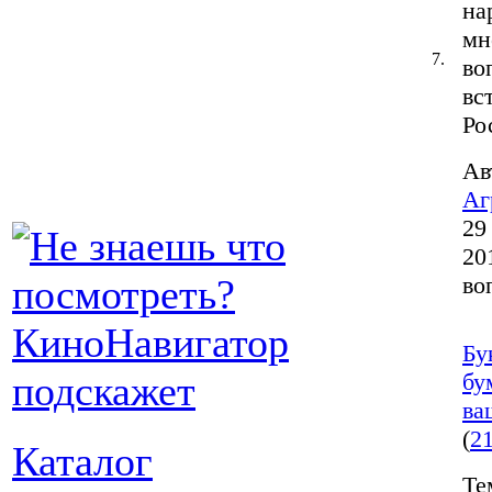
на
мн
7.
во
вс
Ро
Ав
Аг
29
20
во
Бу
бу
ва
(
2
Каталог
Те