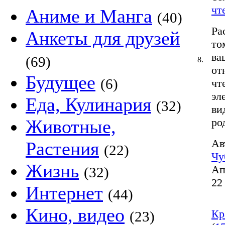
чт
Аниме и Манга
(40)
Ра
Анкеты для друзей
то
ва
(69)
8.
от
Будущее
(6)
чт
эл
Еда, Кулинария
(32)
ви
Животные,
ро
Ав
Растения
(22)
Чу
Жизнь
Ап
(32)
22
Интернет
(44)
Кино, видео
Кр
(23)