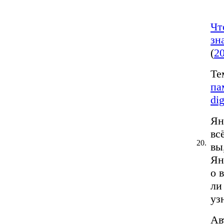
Чт
зн
(
2
Те
па
di
Ян
вс
20.
вы
Ян
о 
ли
узн
Ав