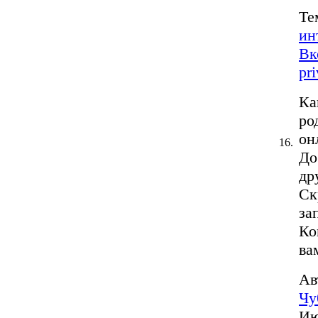
Те
ин
Вк
pr
Ка
ро
он
16.
До
др
Ск
за
Ко
вам
Ав
Чу
Ию