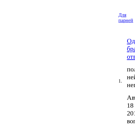
Для
парней
Од
бр
от
по
не
1.
не
Ав
18
20
во