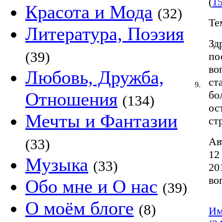
(
1
Красота и Мода
(32)
Те
Литература, Поэзия
Зд
(39)
по
во
Любовь, Дружба,
ст
9.
Отношения
бо
(134)
ос
Мечты и Фантазии
ст
Ав
(33)
12
Музыка
(33)
20
во
Обо мне и О нас
(39)
О моём блоге
(8)
Им