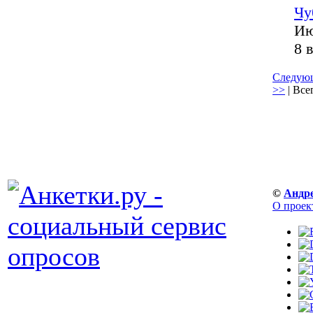
Чу
Ию
8 
Следующ
>>
| Все
©
Андр
О проек