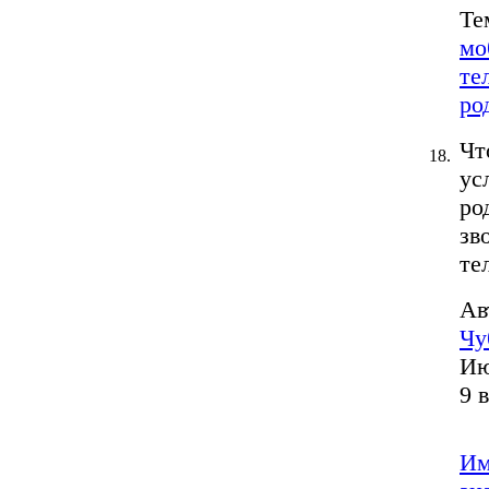
Те
мо
те
ро
Чт
18.
ус
ро
зв
те
Ав
Чу
Ию
9 
Им