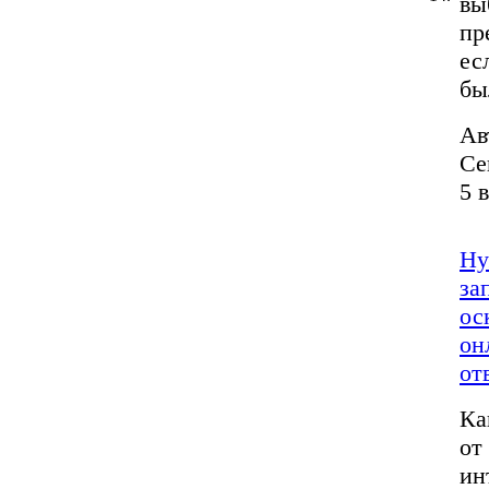
вы
пр
ес
бы
Ав
Се
5 
Ну
за
ос
он
от
Ка
от
ин