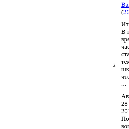
Ва
(
2
Ит
В 
вр
ча
ст
те
2.
шк
чт
...
Ав
28
20
По
во