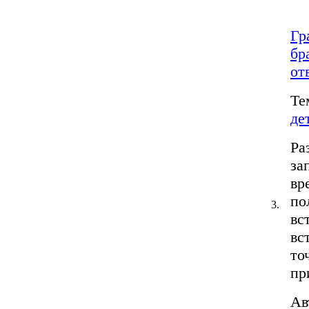
Гр
бр
от
Те
де
Ра
за
вр
по
3.
вс
вс
то
пр
Ав