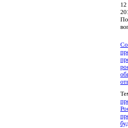
12
20
По
во
Со
пр
пр
ро
об
от
Те
пр
Ро
пр
бу