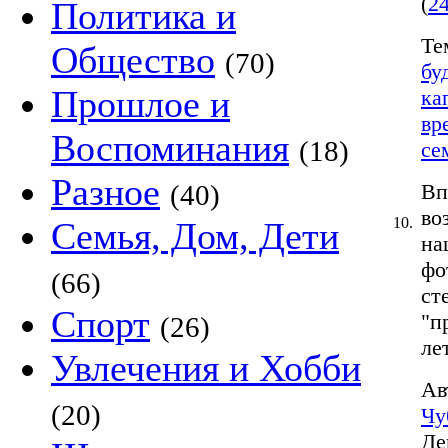
(
2
Политика и
Те
Общество
(70)
бу
Прошлое и
ка
вр
Воспоминания
(18)
се
Разное
(40)
Вп
во
10.
Семья, Дом, Дети
на
фо
(66)
ст
Спорт
"п
(26)
лет
Увлечения и Хобби
Ав
(20)
Чу
Де