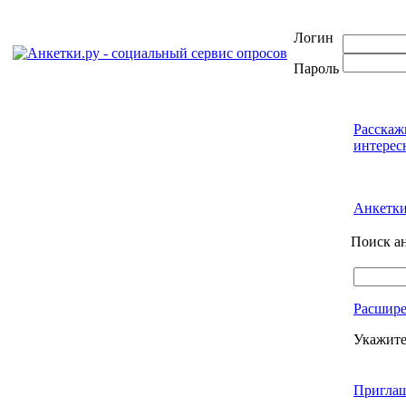
Логин
Пароль
Расскаж
интерес
Анкетк
Поиск а
Расшир
Укажите
Приглаш