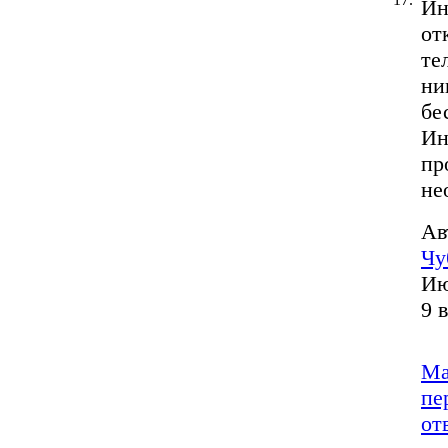
Ин
от
те
ни
бе
Ин
пр
не
Ав
Чу
Ию
9 
Ма
пе
от