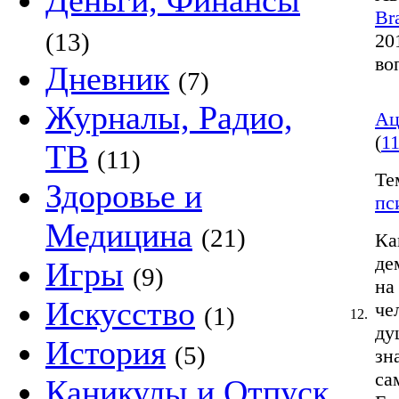
Деньги, Финансы
Br
(13)
20
во
Дневник
(7)
Журналы, Радио,
Ац
(
11
ТВ
(11)
Те
Здоровье и
пс
Медицина
(21)
Ка
де
Игры
(9)
на
Искусство
че
(1)
12.
ду
История
(5)
зн
са
Каникулы и Отпуск