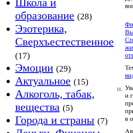
Школа и
во
образование
(28)
Фи
Эзотерика,
Вы
Сверхъестественное
Сп
жи
(17)
от
Эмоции
(29)
Те
ви
Актуальное
(15)
Ув
11.
Алкоголь, табак,
и 
пр
вещества
(5)
пр
Города и страны
в 
(7)
Ав