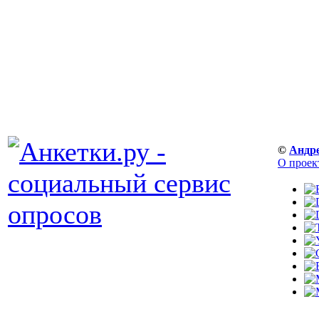
©
Андр
О проек