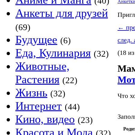
(40)
Анкетк
Анкеты для друзей
Пригл
(69)
←
пре
Будущее
(6)
след.
Еда, Кулинария
(32)
(18 из
Животные,
Мам
Растения
Мот
(22)
Жизнь
(32)
Что х
Интернет
(44)
Запол
Кино, видео
(23)
Красота и Мода
Родит
(32)