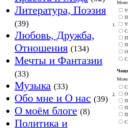
Можно
Литература, Поэзия
Уз
По
(39)
Уз
1.
Сп
Любовь, Дружба,
Пр
Отношения
По
(134)
От
Мечты и Фантазии
С
Чаще 
(33)
Можно
Музыка
(33)
С
Об
2.
Обо мне и О нас
(39)
П
О моём блоге
По
(8)
П
Политика и
С