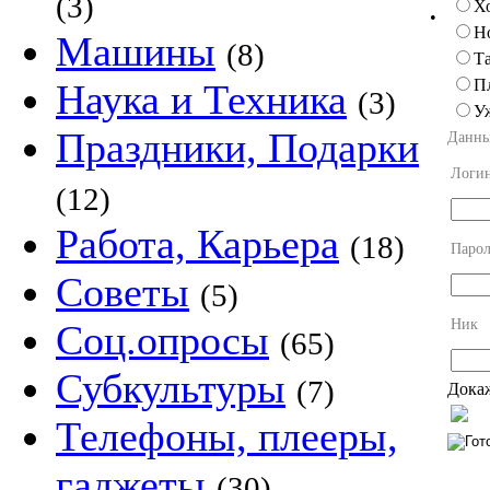
(3)
Х
•
Н
Машины
(8)
Та
П
Наука и Техника
(3)
У
Праздники, Подарки
Данны
Логи
(12)
Работа, Карьера
(18)
Парол
Советы
(5)
Ник
Соц.опросы
(65)
Субкультуры
(7)
Докаж
Телефоны, плееры,
гаджеты
(30)