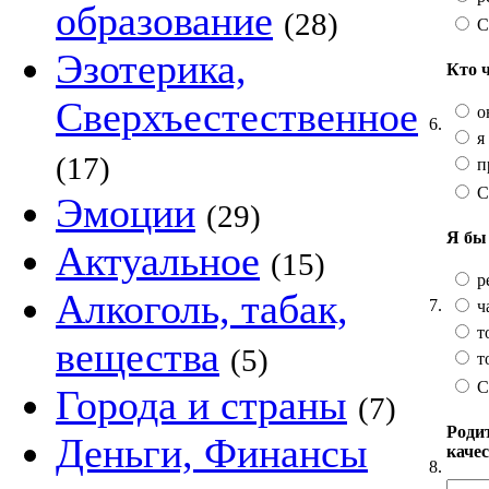
образование
(28)
С
Эзотерика,
Кто 
Сверхъестественное
о
6.
я
(17)
п
С
Эмоции
(29)
Я бы 
Актуальное
(15)
р
Алкоголь, табак,
7.
ч
т
вещества
(5)
т
С
Города и страны
(7)
Роди
Деньги, Финансы
каче
8.