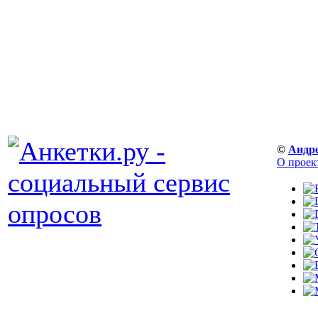
©
Андр
О проек