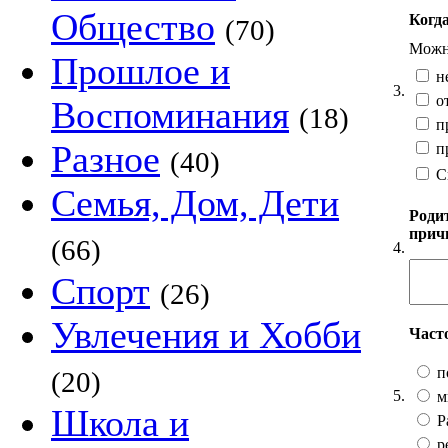
Общество
Когда
(70)
Можно
Прошлое и
не
3.
о
Воспоминания
(18)
пр
Разное
пр
(40)
С
Семья, Дом, Дети
Роди
прич
(66)
4.
Спорт
(26)
Увлечения и Хобби
Част
п
(20)
5.
м
Школа и
Ра
р