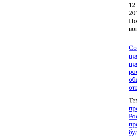
12
20
По
во
Со
пр
пр
ро
об
от
Те
пр
Ро
пр
бу