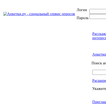
Логин
Пароль
Расскаж
интерес
Анкетк
Поиск а
Расшир
Укажите
Приглаш