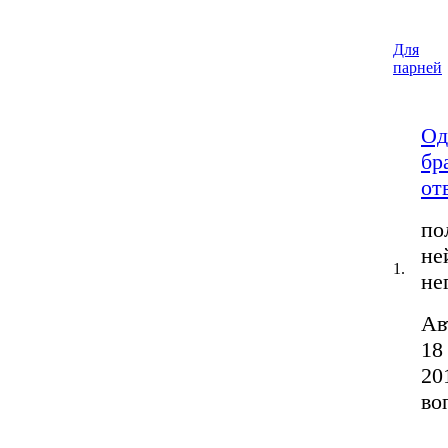
Для
парней
Од
бр
от
по
не
1.
не
Ав
18
20
во