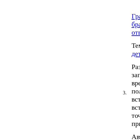
Гр
бр
от
Те
де
Ра
за
вр
по
3.
вс
вс
то
пр
Ав