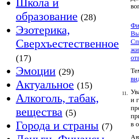
Школа и
во
образование
(28)
Фи
Эзотерика,
Вы
Сверхъестественное
Сп
жи
(17)
от
Эмоции
(29)
Те
ви
Актуальное
(15)
Ув
11.
Алкоголь, табак,
и 
пр
вещества
(5)
пр
Города и страны
в 
(7)
Ав