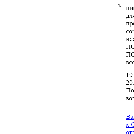
4.
пи
дл
пр
со
ис
П
П
вс
10
20
По
во
Ва
к 
от