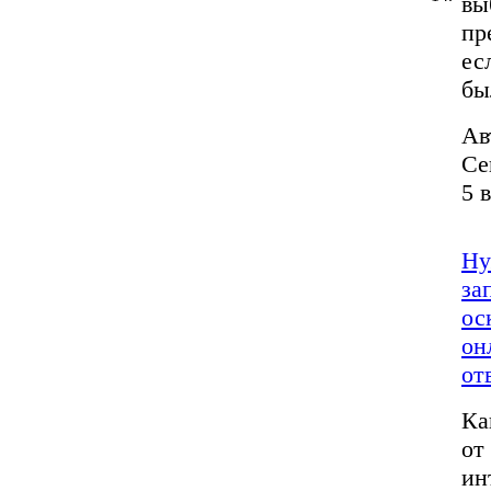
вы
пр
ес
бы
Ав
Се
5 
Ну
за
ос
он
от
Ка
от
ин