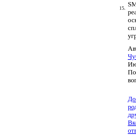
SM
15.
ре
ос
сп
уг
Ав
Чу
Ию
По
во
До
ро
др
Вк
от