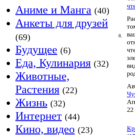
чт
Аниме и Манга
(40)
Ра
Анкеты для друзей
то
ва
(69)
8.
от
Будущее
(6)
чт
эл
Еда, Кулинария
(32)
ви
Животные,
ро
Ав
Растения
(22)
Чу
Жизнь
Ап
(32)
22
Интернет
(44)
Кино, видео
Кр
(23)