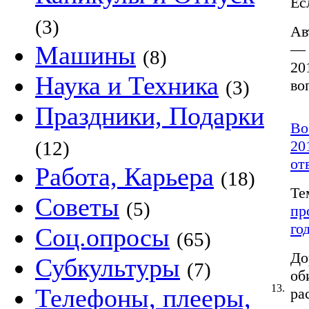
Ес
(3)
Ав
Машины
— 
(8)
20
Наука и Техника
(3)
во
Праздники, Подарки
Во
(12)
20
от
Работа, Карьера
(18)
Те
Советы
(5)
пр
го
Соц.опросы
(65)
До
Субкультуры
(7)
об
13.
Телефоны, плееры,
ра