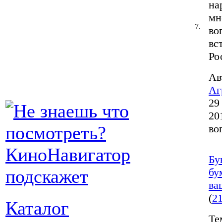
на
мн
7.
во
вс
Ро
Ав
Аг
29
20
во
Бу
бу
ва
(
2
Каталог
Те