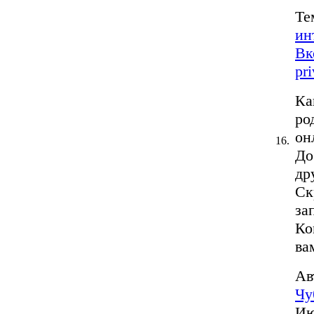
Те
ин
Вк
pr
Ка
ро
он
16.
До
др
Ск
за
Ко
вам
Ав
Чу
Ию