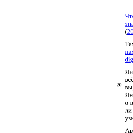
Чт
зн
(
2
Те
па
di
Ян
вс
20.
вы
Ян
о 
ли
узн
Ав