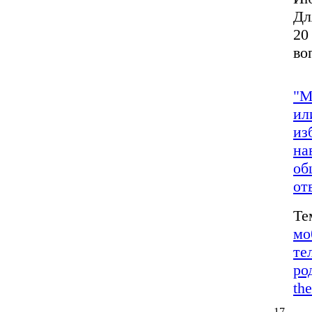
Дл
20
во
"М
ил
из
на
об
от
Те
мо
те
ро
the
17.