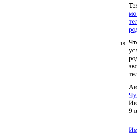
Те
мо
те
ро
Чт
18.
ус
ро
зв
те
Ав
Чу
Ию
9 
Им