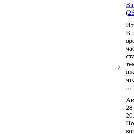
Ва
(
2
Ит
В 
вр
ча
ст
те
2.
шк
чт
...
Ав
28
20
По
во