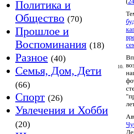
(
2
Политика и
Те
Общество
(70)
бу
Прошлое и
ка
вр
Воспоминания
(18)
се
Разное
(40)
Вп
во
10.
Семья, Дом, Дети
на
фо
(66)
ст
Спорт
"п
(26)
лет
Увлечения и Хобби
Ав
(20)
Чу
Де