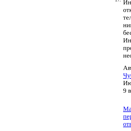
Ин
от
те
ни
бе
Ин
пр
не
Ав
Чу
Ию
9 
Ма
пе
от