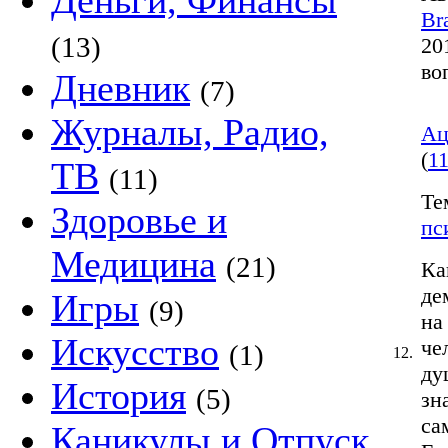
Деньги, Финансы
Br
(13)
20
во
Дневник
(7)
Журналы, Радио,
Ац
(
11
ТВ
(11)
Те
Здоровье и
пс
Медицина
(21)
Ка
де
Игры
(9)
на
Искусство
че
(1)
12.
ду
История
(5)
зн
са
Каникулы и Отпуск