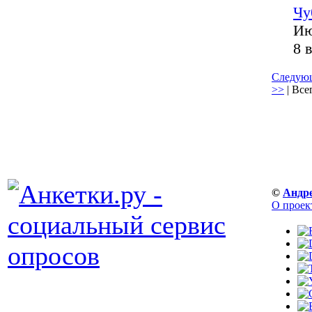
Чу
Ию
8 
Следующ
>>
| Все
©
Андр
О проек