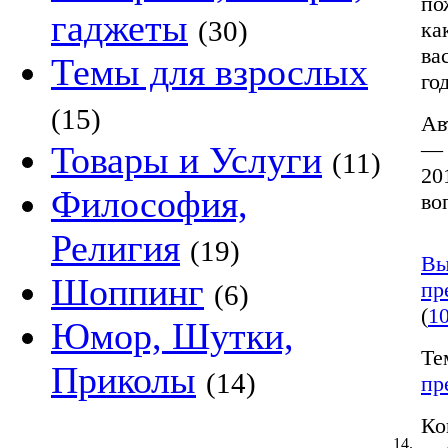
по
гаджеты
(30)
ка
ва
Темы для взрослых
год
(15)
Ав
— 
Товары и Услуги
(11)
20
Философия,
во
Религия
(19)
Вы
Шоппинг
пр
(6)
(
1
Юмор, Шутки,
Те
Приколы
(14)
пр
Ко
14.