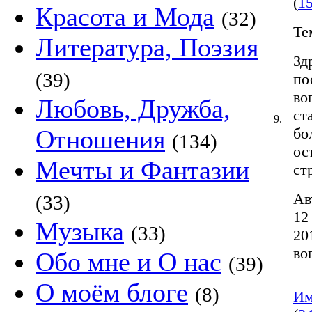
(
1
Красота и Мода
(32)
Те
Литература, Поэзия
Зд
(39)
по
во
Любовь, Дружба,
ст
9.
Отношения
бо
(134)
ос
Мечты и Фантазии
ст
Ав
(33)
12
Музыка
(33)
20
во
Обо мне и О нас
(39)
О моём блоге
(8)
Им