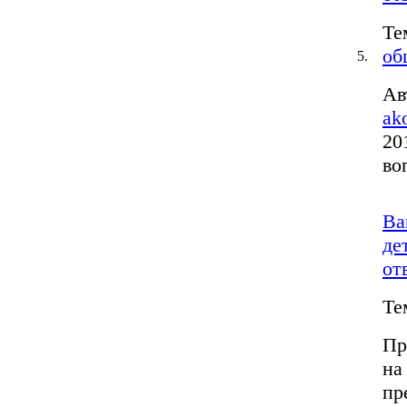
Те
об
5.
Ав
ak
20
во
Ва
де
от
Те
Пр
на
пр