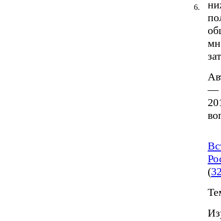
ни
6.
по
об
мн
за
Ав
— 
20
во
Вс
Ро
(
3
Те
Из