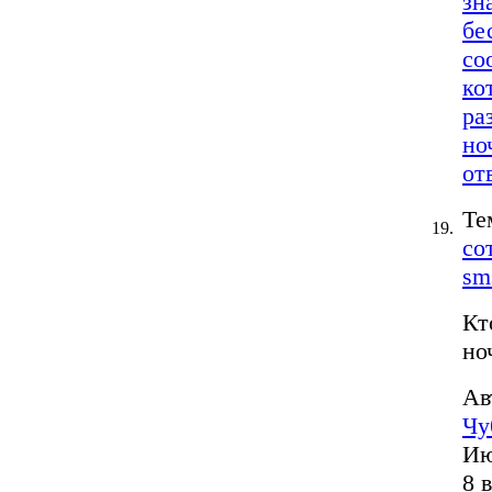
зн
бе
со
ко
ра
но
от
Те
19.
со
sm
Кт
но
Ав
Чу
Ию
8 