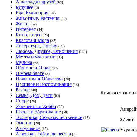
Анкеты для друзей
(69)
Будущее
(6)
Еда, Кулинария
(32)
Животные, Растения
(22)
Жизнь
(32)
Интернет
(44)
Кино, видео
(23)
Красота и Мода
(32)
Литература, Поэзия
(39)
Любовь, Дружба, Отношения
(134)
Мечты и Фантазии
(33)
Музыка
(33)
Обо мне и О нас
(39)
О моём блоге
(8)
Политика и Общество
(70)
Прошлое и Воспоминания
(18)
Разное
(40)
Личная страница
Семья, Дом, Дети
(66)
Спорт
(26)
Увлечения и Хобби
(20)
Андрей
Школа и образование
(28)
Эзотерика, Сверхъестественное
(17)
37 лет
Эмоции
(29)
Актуальное
(15)
Украина
Алкоголь, табак, вещества
(5)