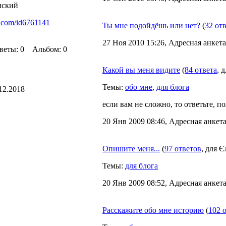
нский
k.com/id6761141
Ты мне подойдёшь или нет?
(
32 от
27 Ноя 2010 15:26, Адресная анкета
еты: 0 Альбом: 0
Какой вы меня видите
(
84 ответа
, 
Темы:
обо мне
,
для блога
12.2018
если вам не сложно, то ответьте, п
20 Янв 2009 08:46, Адресная анкета
Опишите меня...
(
97 ответов
, для Є
Темы:
для блога
20 Янв 2009 08:52, Адресная анкета
Расскажите обо мне историю
(
102 