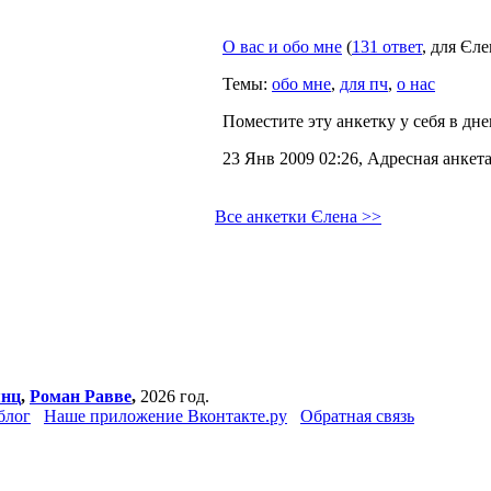
О вас и обо мне
(
131 ответ
, для Єле
Темы:
обо мне
,
для пч
,
о нас
Поместите эту анкетку у себя в дне
23 Янв 2009 02:26, Адресная анкета
Все анкетки Єлена >>
янц
,
Роман Равве
,
2026 год.
блог
Наше приложение Вконтакте.ру
Обратная связь