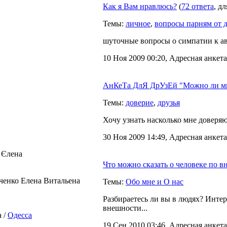
Как я Вам нравлюсь?
(
72 ответа
, д
Темы:
личное
,
вопросы парням от 
шуточные вопросы о симпатии к ав
10 Ноя 2009 00:20, Адресная анкета
АнКеТа ДлЯ ДрУзЕй "Можно ли мн
Темы:
доверие
,
друзья
Хочу узнать насколько мне доверяю
30 Ноя 2009 14:49, Адресная анкета
 Єлена
Что можно сказать о человеке по 
ченко Елена Витальена
Темы:
Обо мне и О нас
Разбираетесь ли вы в людях? Интер
внешности...
 /
Одесса
19 Сен 2010 03:46, Адресная анкета