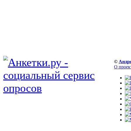
©
Андр
О проек