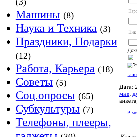
(3)
Машины
Пар
(8)
Наука и Техника
(3)
Ник
Праздники, Подарки
Дока
(12)
Работа, Карьера
(18)
запо
Советы
(5)
Дата:
2
Соц.опросы
мне
,
д
(65)
анкета
Субкультуры
(7)
В м
Телефоны, плееры,
гаджеты
(30)
Код э