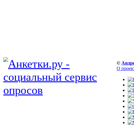
©
Андр
О проек