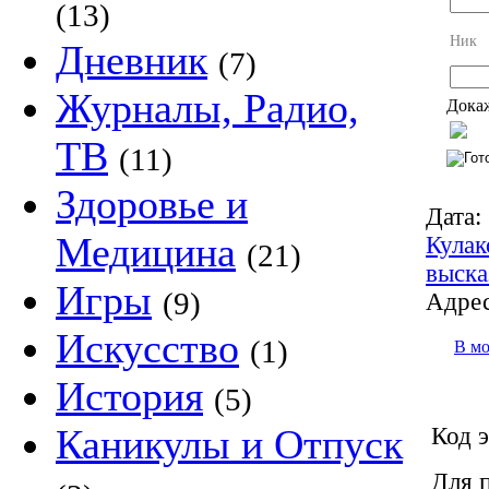
(13)
Ник
Дневник
(7)
Журналы, Радио,
Докаж
ТВ
(11)
Здоровье и
Дата:
Медицина
Кулак
(21)
выска
Игры
(9)
Адрес
Искусство
(1)
В м
История
(5)
Каникулы и Отпуск
Код э
Для 