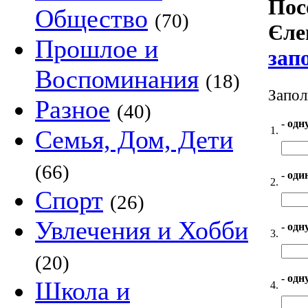
Пос
Общество
(70)
Єле
Прошлое и
зап
Воспоминания
(18)
Запол
Разное
(40)
- одн
1.
Семья, Дом, Дети
(66)
- оди
2.
Спорт
(26)
Увлечения и Хобби
- одн
3.
(20)
- одн
Школа и
4.