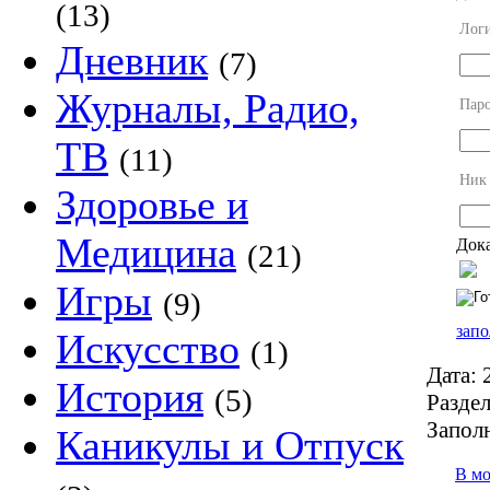
(13)
Лог
Дневник
(7)
Журналы, Радио,
Пар
ТВ
(11)
Ник
Здоровье и
Медицина
Дока
(21)
Игры
(9)
запо
Искусство
(1)
Дата:
2
История
(5)
Раздел
Запол
Каникулы и Отпуск
В м