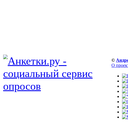
©
Андр
О проек