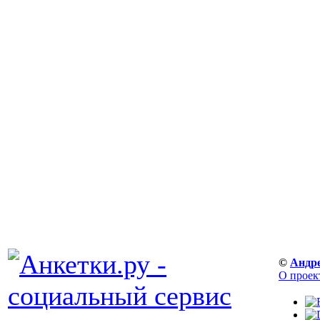
©
Андр
О проек