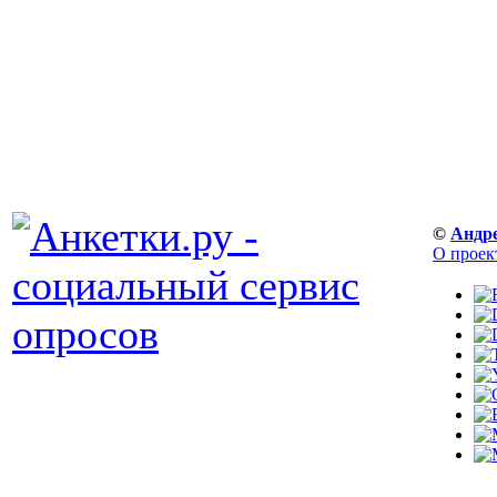
©
Андр
О проек