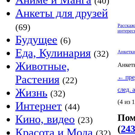
(40)
Анкеты для друзей
(69)
Расскаж
интерес
Будущее
(6)
Еда, Кулинария
(32)
Анкетк
Животные,
Анке
Растения
←
пре
(22)
след. 
Жизнь
(32)
(4 из 
Интернет
(44)
Пом
Кино, видео
(23)
(
243
Красота и Мода
(32)