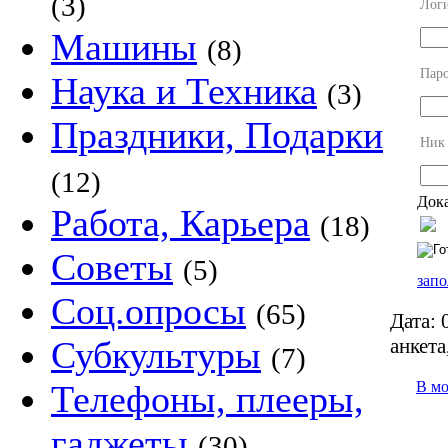
(3)
Лог
Машины
(8)
Пар
Наука и Техника
(3)
Праздники, Подарки
Ник
(12)
Дока
Работа, Карьера
(18)
Советы
(5)
запо
Соц.опросы
(65)
Дата:
0
анкета
Субкультуры
(7)
В м
Телефоны, плееры,
гаджеты
(30)