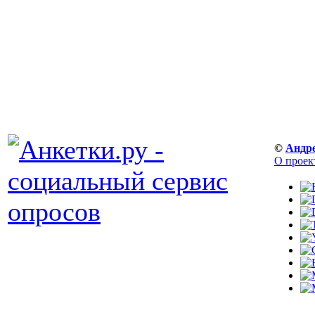
©
Андр
О проек