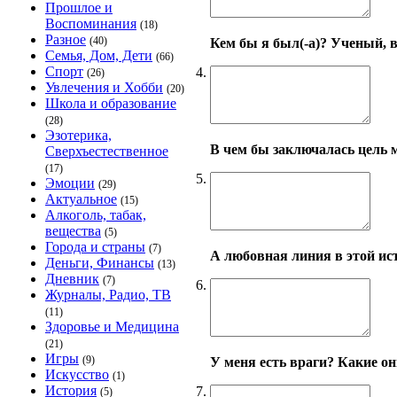
Прошлое и
Воспоминания
(18)
Разное
(40)
Кем бы я был(-а)? Ученый, в
Семья, Дом, Дети
(66)
Спорт
4.
(26)
Увлечения и Хобби
(20)
Школа и образование
(28)
Эзотерика,
В чем бы заключалась цель 
Сверхъестественное
(17)
5.
Эмоции
(29)
Актуальное
(15)
Алкоголь, табак,
вещества
(5)
Города и страны
(7)
А любовная линия в этой ис
Деньги, Финансы
(13)
Дневник
(7)
6.
Журналы, Радио, ТВ
(11)
Здоровье и Медицина
(21)
Игры
(9)
У меня есть враги? Какие о
Искусство
(1)
История
7.
(5)