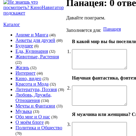
Панацея: 0 отв
Давайте поиграем.
Каталог
Панацея
Заполняется для:
Аниме и Манга
(40)
Анкеты для друзей
(69)
В какой мир вы бы поселил
Будущее
(6)
Еда, Кулинария
1.
(32)
Животные, Растения
(22)
Жизнь
(32)
Интернет
(44)
Научная фантастика, фэнтези
Кино, видео
(23)
Красота и Мода
(32)
2.
Литература, Поэзия
(39)
Любовь, Дружба,
Отношения
(134)
Мечты и Фантазии
(33)
Музыка
(33)
Я мужчина или женщина? Ск
Обо мне и О нас
(39)
О моём блоге
(8)
3.
Политика и Общество
(70)