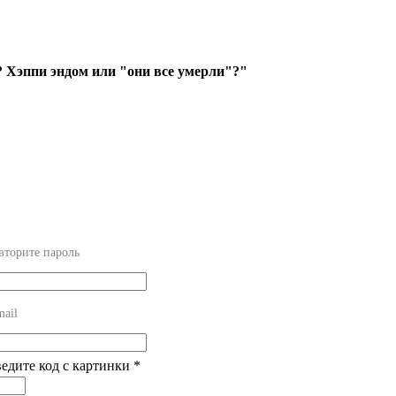
? Хэппи эндом или "они все умерли"?"
вторите пароль
mail
ведите код с картинки
*