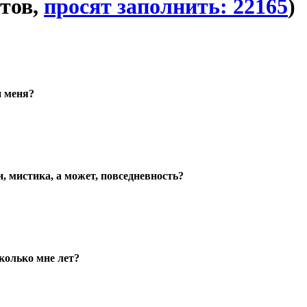
етов,
просят заполнить: 22165
)
и меня?
, мистика, а может, повседневность?
олько мне лет?