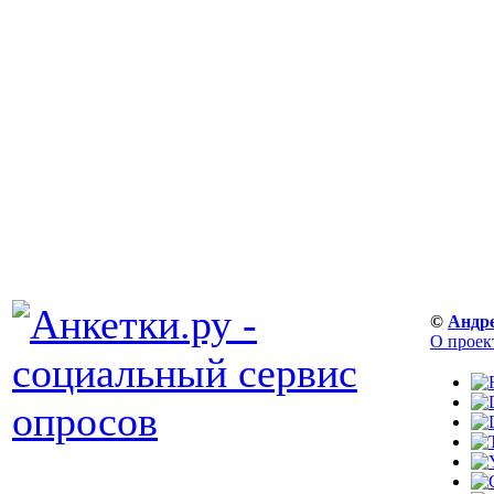
©
Андр
О проек