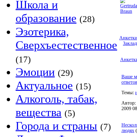
Школа и
образование
(28)
Эзотерика,
Анкетки
Сверхъестественное
Заклад
(17)
Анкетк
Эмоции
(29)
Ваше м
Актуальное
ответо
(15)
Темы:
Алкоголь, табак,
Автор:
вещества
2009 08
(5)
Города и страны
(7)
Нескол
людях