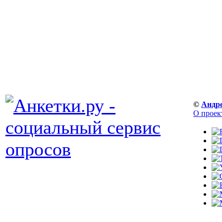
©
Андр
О проек