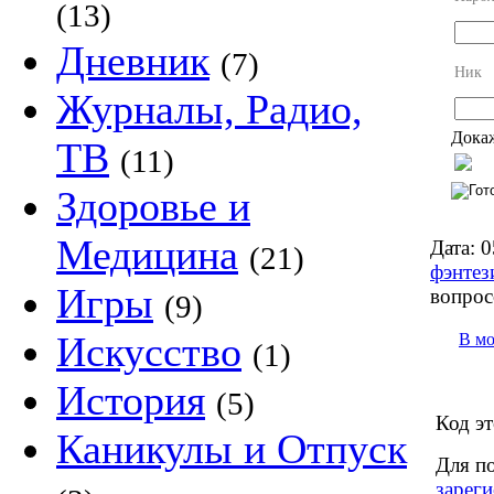
(13)
Дневник
(7)
Ник
Журналы, Радио,
Докаж
ТВ
(11)
Здоровье и
Медицина
Дата:
0
(21)
фэнтез
Игры
вопрос
(9)
Искусство
В м
(1)
История
(5)
Код эт
Каникулы и Отпуск
Для п
зареги