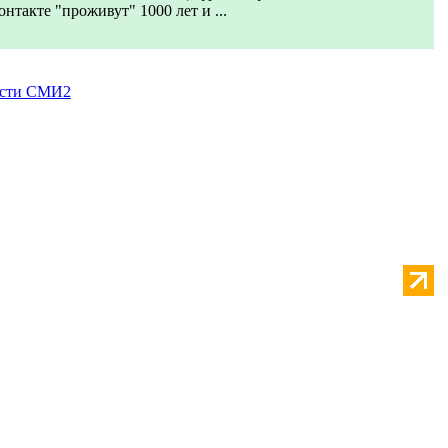
онтакте "проживут" 1000 лет и ...
сти СМИ2