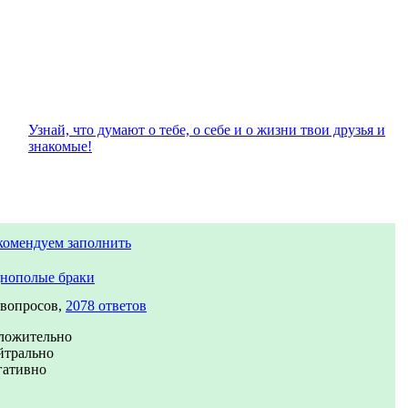
Узнай, что думают о тебе, о себе и о жизни твои друзья и
знакомые!
комендуем заполнить
нополые браки
 вопросов,
2078 ответов
ложительно
йтрально
гативно