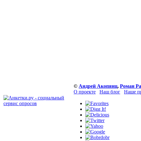
©
Андрей Акопянц
,
Роман Р
О проекте
Наш блог
Наше п