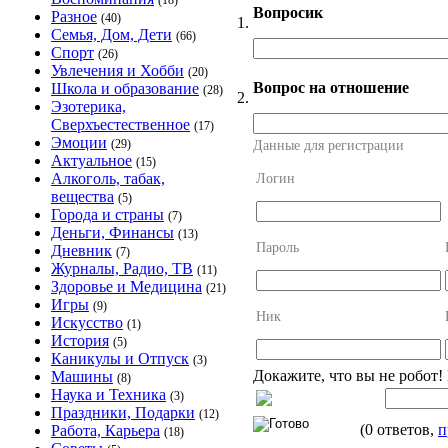
(18)
Вопросик
Разное
(40)
1.
Семья, Дом, Дети
(66)
Спорт
(26)
Увлечения и Хобби
(20)
Вопрос на отношение
Школа и образование
(28)
2.
Эзотерика,
Сверхъестественное
(17)
Эмоции
(29)
Данные для регистрации
Актуальное
(15)
Алкоголь, табак,
Логин
вещества
(5)
Города и страны
(7)
Деньги, Финансы
(13)
Пароль
Дневник
(7)
Журналы, Радио, ТВ
(11)
Здоровье и Медицина
(21)
Игры
(9)
Ник
Искусство
(1)
История
(5)
Каникулы и Отпуск
(3)
Докажите, что вы не робот!
Машины
(8)
Наука и Техника
(3)
Праздники, Подарки
(12)
(0 ответов,
п
Работа, Карьера
(18)