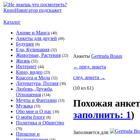
Каталог
Аниме и Манга
(40)
Анкеты для друзей
(69)
Будущее
(6)
Еда, Кулинария
(32)
Животные, Растения
(22)
Анкеты
Gertruda Braun
Жизнь
(32)
Интернет
←
пред. анкета
(44)
Кино, видео
(23)
след. анкета
→
Красота и Мода
(32)
Литература, Поэзия
(39)
(10 из 61)
Любовь, Дружба,
Отношения
(134)
Мечты и Фантазии
Похожая анке
(33)
Музыка
(33)
Обо мне и О нас
заполнить: 1
)
(39)
О моём блоге
(8)
Политика и Общество
(70)
Заполняется для:
Прошлое и
Воспоминания