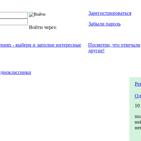
Зарегистрироваться
Забыли пароль
Войти через:
ениях - выбери и заполни интересные
Посмотри, что отвeчали
другие!
дноклассники
Ре
Од
10
по
не
не