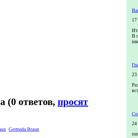
Ва
17
Ит
В 
шк
Гр
23
Ра
вс
та
(0 ответов,
просят
Со
24
Gertruda Braun
пи