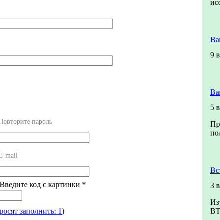
ис
Ва
9 
Ва
5 
Повторите пароль
Пр
по
E-mail
Вс
 Введите код с картинки
*
3 
Из
росят заполнить: 1
)
В