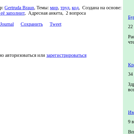
р:
Gertruda Braun
,
Темы:
мир
,
труд
,
код
,
Создана на основе:
 её заполнит
,
Адресная анкета, 2 вопроса
Бу
Сохранить
Tweet
22
Ра
чт
мо авторизоваться или
зарегистрироваться
Кр
34
Зд
вс
Им
9 
Вп