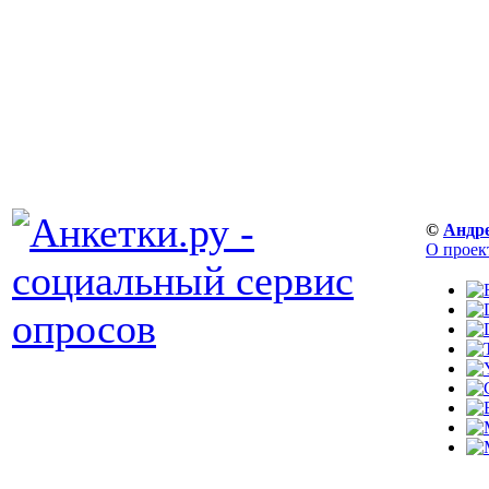
©
Андр
О проек