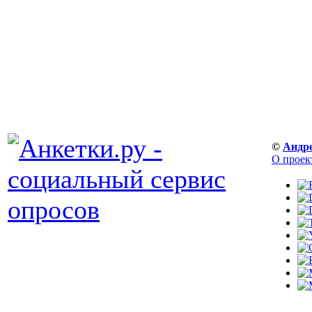
©
Андр
О проек