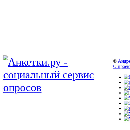
©
Андр
О проек