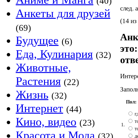
(40)
след. 
Анкеты для друзей
(14 из
(69)
Анк
Будущее
(6)
это
Еда, Кулинария
(32)
отв
Животные,
Интере
Растения
(22)
Заполн
Жизнь
(32)
Пол:
Интернет
(44)
гд
Кино, видео
(23)
т
1.
т
Красота и Мода
(32)
д