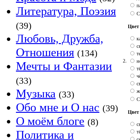
п
Литература, Поэзия
С
(39)
Цвет 
Любовь, Дружба,
к
с
Отношения
(134)
т
2.
н
Мечты и Фантазии
т
ч
(33)
с
Музыка
ж
(33)
С
Обо мне и О нас
(39)
Цвет
О моём блоге
(8)
с
Политика и
т
с