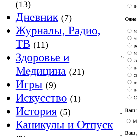
(13)
н
Дневник
(7)
Одно 
Журналы, Радио,
м
м
ТВ
(11)
р
м
Здоровье и
7.
с
Медицина
п
(21)
с
Игры
н
(9)
п
Искусство
(1)
С
История
(5)
Ваш 
•
Каникулы и Отпуск
М
Ваш 
•