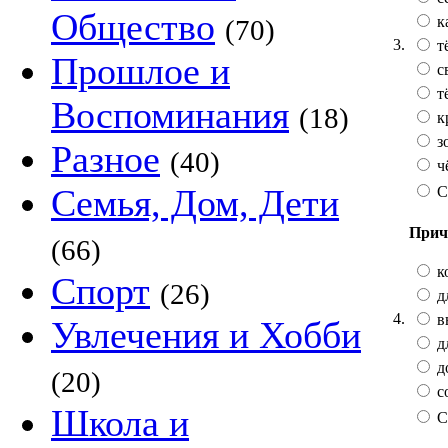
Общество
к
(70)
3.
т
Прошлое и
с
т
Воспоминания
(18)
к
з
Разное
(40)
ч
Семья, Дом, Дети
С
Прич
(66)
к
Спорт
(26)
д
4.
в
Увлечения и Хобби
д
д
(20)
с
Школа и
С