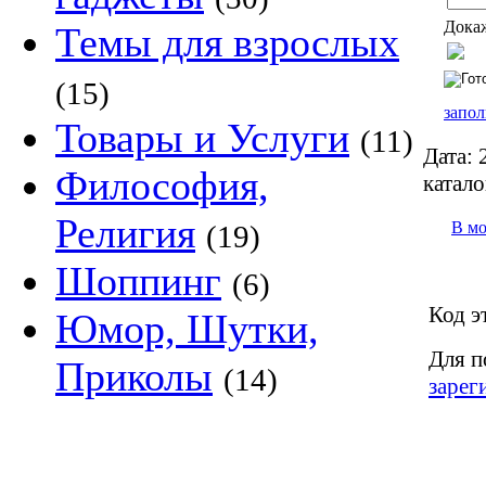
Докаж
Темы для взрослых
(15)
запол
Товары и Услуги
(11)
Дата:
2
Философия,
катало
Религия
В м
(19)
Шоппинг
(6)
Код э
Юмор, Шутки,
Для п
Приколы
(14)
зарег