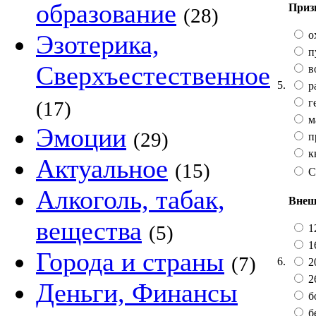
образование
Приз
(28)
о
Эзотерика,
п
Сверхъестественное
в
5.
р
г
(17)
м
Эмоции
(29)
п
к
Актуальное
(15)
С
Алкоголь, табак,
Внеш
вещества
(5)
12
16
Города и страны
(7)
6.
20
2
Деньги, Финансы
б
бе