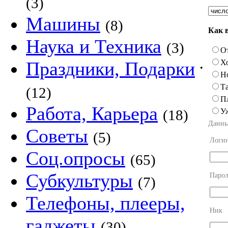
(3)
Машины
(8)
Как 
Наука и Техника
(3)
О
Х
Праздники, Подарки
•
Н
Та
(12)
П
Работа, Карьера
У
(18)
Данны
Советы
(5)
Логи
Соц.опросы
(65)
Субкультуры
Парол
(7)
Телефоны, плееры,
Ник
гаджеты
(30)