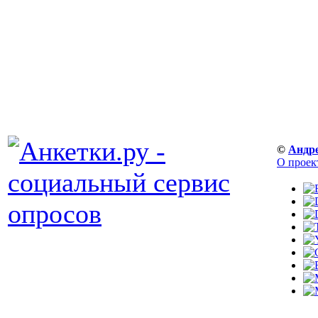
©
Андр
О проек