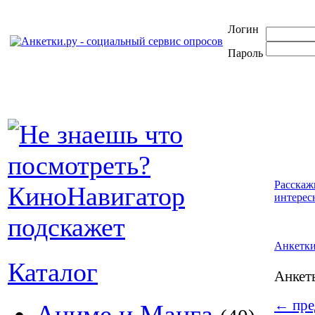
Логин
Пароль
Расскаж
интерес
Анкетк
Каталог
Анке
←
пре
Аниме и Манга