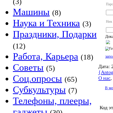
(3)
Пар
Машины
(8)
Наука и Техника
Ник
(3)
Праздники, Подарки
Дока
(12)
Работа, Карьера
(18)
запо
Советы
Дата:
2
(5)
{Antog
Соц.опросы
О нас
(65)
Субкультуры
В м
(7)
Телефоны, плееры,
Код э
гаджеты
(30)