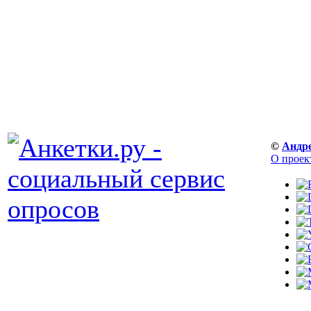
©
Андр
О проек