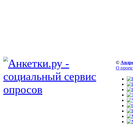
©
Андр
О проек