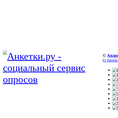
©
Андр
О проек