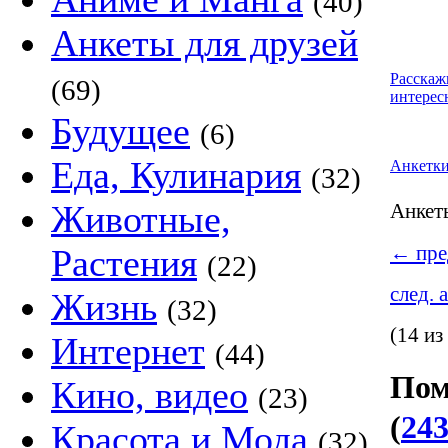
(40)
Анкеты для друзей
Расскаж
(69)
интерес
Будущее
(6)
Еда, Кулинария
Анкетк
(32)
Животные,
Анке
←
пре
Растения
(22)
след. 
Жизнь
(32)
(14 из
Интернет
(44)
Пом
Кино, видео
(23)
(
243
Красота и Мода
(32)