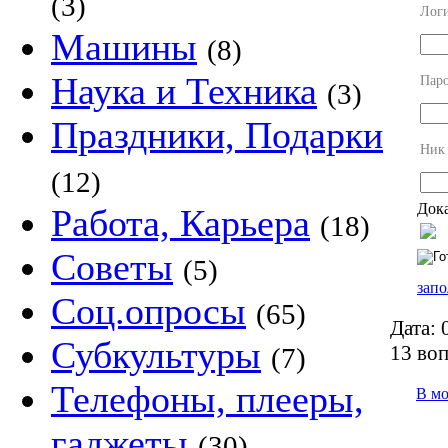
(3)
Лог
Машины
(8)
Наука и Техника
Пар
(3)
Праздники, Подарки
Ник
(12)
Дока
Работа, Карьера
(18)
Советы
(5)
запо
Соц.опросы
(65)
Дата:
0
Субкультуры
13 во
(7)
Телефоны, плееры,
В м
гаджеты
(30)