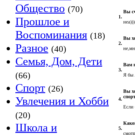
Общество
(70)
Вы с
1.
Прошлое и
неа)))
Воспоминания
(18)
Вы х
2.
Разное
(40)
не,мн
Семья, Дом, Дети
Вам 
3.
(66)
Я бы 
Спорт
(26)
Вы х
спор
Увлечения и Хобби
4.
Если 
(20)
Како
Школа и
5.
смотр