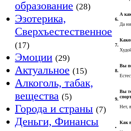
образование
(28)
А ка
Эзотерика,
6.
Да н
Сверхъестественное
Како
(17)
7.
Худой
Эмоции
(29)
Вы п
Актуальное
(15)
8.
Естес
Алкоголь, табак,
Вы т
вещества
(5)
спор
9.
Города и страны
Нет, в
(7)
Деньги, Финансы
Как 
•