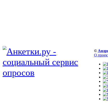
©
Андр
О проек