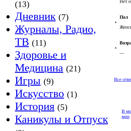
Нет о
(13)
Дневник
(7)
Пол
•
Журналы, Радио,
Женс
ТВ
(11)
Возр
•
Здоровье и
—
Медицина
(21)
Игры
(9)
Все отве
Искусство
(1)
История
(5)
В м
Каникулы и Отпуск
мир