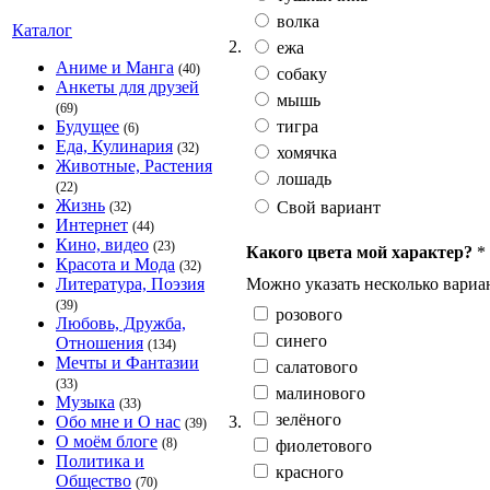
волка
Каталог
2.
ежа
Аниме и Манга
(40)
собаку
Анкеты для друзей
мышь
(69)
тигра
Будущее
(6)
Еда, Кулинария
(32)
хомячка
Животные, Растения
лошадь
(22)
Жизнь
Свой вариант
(32)
Интернет
(44)
Кино, видео
(23)
Какого цвета мой характер?
*
Красота и Мода
(32)
Можно указать несколько вариан
Литература, Поэзия
(39)
розового
Любовь, Дружба,
синего
Отношения
(134)
Мечты и Фантазии
салатового
(33)
малинового
Музыка
(33)
зелёного
3.
Обо мне и О нас
(39)
О моём блоге
(8)
фиолетового
Политика и
красного
Общество
(70)