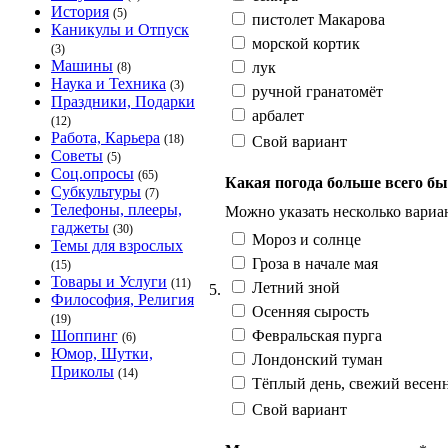
История
(5)
пистолет Макарова
Каникулы и Отпуск
морской кортик
(3)
Машины
лук
(8)
Наука и Техника
(3)
ручной гранатомёт
Праздники, Подарки
арбалет
(12)
Работа, Карьера
(18)
Свой вариант
Советы
(5)
Соц.опросы
(65)
Какая погода больше всего б
Субкультуры
(7)
Телефоны, плееры,
Можно указать несколько вариан
гаджеты
(30)
Мороз и солнце
Темы для взрослых
Гроза в начале мая
(15)
Товары и Услуги
(11)
Летний зной
5.
Философия, Религия
Осенняя сырость
(19)
Февральская пурга
Шоппинг
(6)
Юмор, Шутки,
Лондонский туман
Приколы
(14)
Тёплый день, свежий весен
Свой вариант