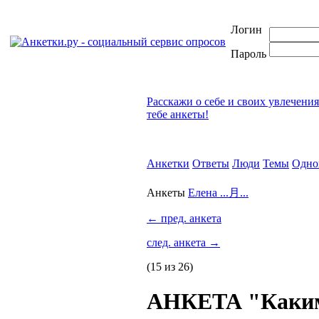
Логин
Пароль
Расскажи о себе и своих увлечени
тебе анкеты!
Анкетки
Ответы
Люди
Темы
Одно
Анкеты
Елена ...月...
←
пред. анкета
след. анкета
→
(15 из 26)
АНКЕТА "Каким