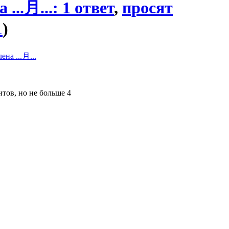
 ...月...: 1 ответ
,
просят
1
)
ена ...月...
тов, но не больше 4