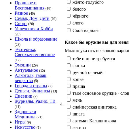
жёлто-голубого
Прошлое и
Воспоминания
(18)
белого
Разное
(40)
чёрного
Семья, Дом, Дети
(66)
алого
Спорт
(26)
Увлечения и Хобби
Свой вариант
(20)
Школа и образование
Какое бы оружие вы для мен
(28)
Эзотерика,
Можно указать несколько вариан
Сверхъестественное
тебе оно не требуется
(17)
Эмоции
финка
(29)
Актуальное
(15)
ручной огнемёт
Алкоголь, табак,
копьё
вещества
(5)
Города и страны
праща
(7)
Деньги, Финансы
(13)
твоё основное оружие - сло
Дневник
(7)
мечь
Журналы, Радио, ТВ
4.
снайперская винтовка
(11)
Здоровье и
шпага
Медицина
(21)
автомат Калашникова
Игры
(9)
Искусство
секира
(1)