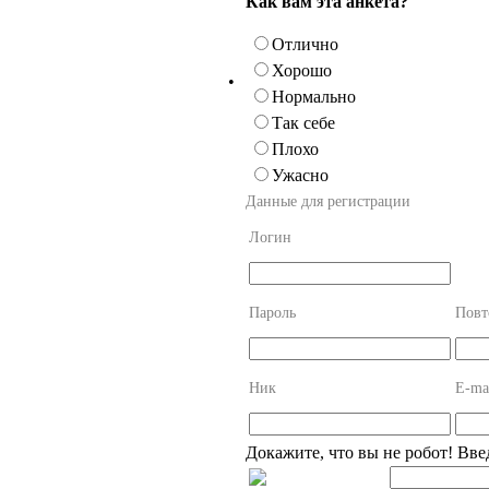
Как вам эта анкета?
Отлично
Хорошо
•
Нормально
Так себе
Плохо
Ужасно
Данные для регистрации
Логин
Пароль
Повт
Ник
E-ma
Докажите, что вы не робот! Вве