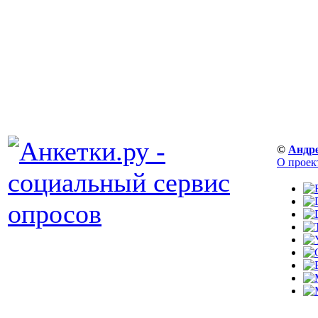
©
Андр
О проек