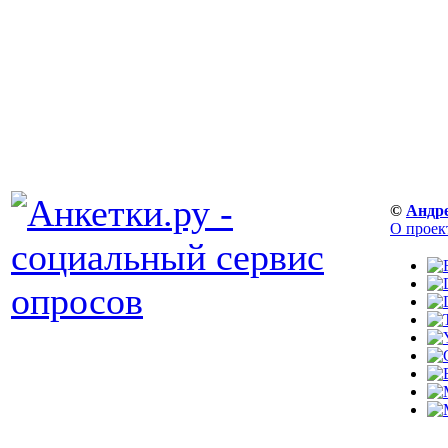
©
Андр
О проек