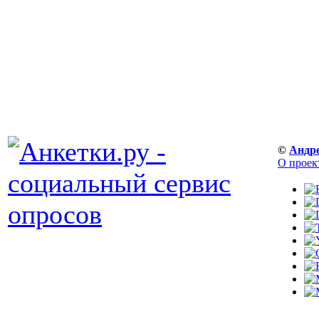
©
Андр
О проек