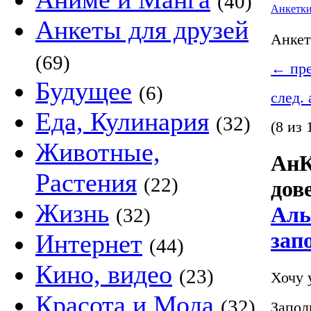
(40)
Анкетк
Анкеты для друзей
Анке
(69)
←
пре
Будущее
(6)
след.
Еда, Кулинария
(32)
(8 из 
Животные,
АнК
Растения
(22)
дов
Жизнь
Аль
(32)
зап
Интернет
(44)
Кино, видео
(23)
Хочу 
Красота и Мода
(32)
Запол