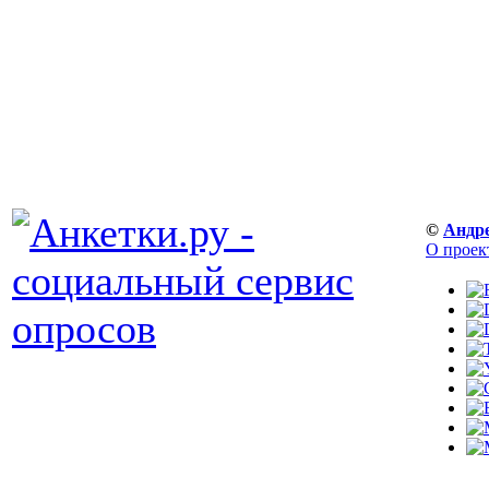
©
Андр
О проек