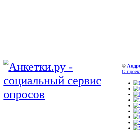
©
Андр
О проек